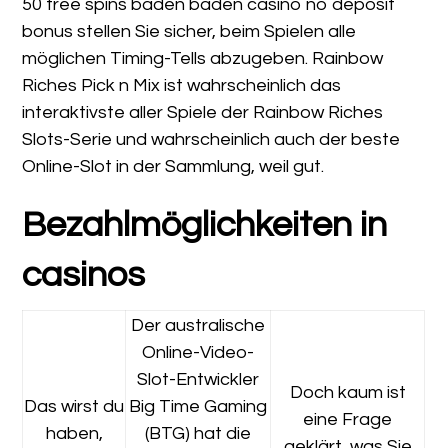
50 free spins baden baden casino no deposit
bonus stellen Sie sicher, beim Spielen alle
möglichen Timing-Tells abzugeben. Rainbow
Riches Pick n Mix ist wahrscheinlich das
interaktivste aller Spiele der Rainbow Riches
Slots-Serie und wahrscheinlich auch der beste
Online-Slot in der Sammlung, weil gut.
Bezahlmöglichkeiten in
casinos
Der australische
Online-Video-
Slot-Entwickler
Doch kaum ist
Das wirst du
Big Time Gaming
eine Frage
haben,
(BTG) hat die
geklärt, was Sie