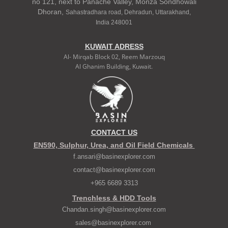
no 121, next to Panache Valley, Monza Sondhowali
Dhoran,
Sahastradhara road, Dehradun, Uttarakhand,
India
248001
KUWAIT ADRESS
Al- Mirqab Block 02, Reem Marzouq
Al Ghanim Building, Kuwait.
CONTACT US
EN590, Sulphur, Urea, and Oil Field Chemicals
f.ansari@basinexplorer.com
contact@basinexplorer.com
+965 6689 3313
Trenchless & HDD Tools
Chandan.singh@basinexplorer.com
sales@basinexplorer.com