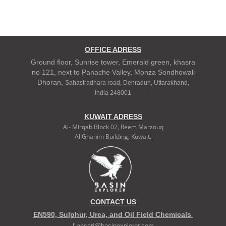
OFFICE ADRESS
Ground floor, Sunrise tower, Emerald green, khasra
no 121, next to Panache Valley, Monza Sondhowali
Dhoran,
Sahastradhara road, Dehradun, Uttarakhand,
India
248001
KUWAIT ADRESS
Al- Mirqab Block 02, Reem Marzouq
Al Ghanim Building, Kuwait.
CONTACT US
EN590, Sulphur, Urea, and Oil Field Chemicals
f.ansari@basinexplorer.com