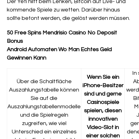
Der Yeti hilft beim Lenken, Bitcoin auf Live- und
kommende Spiele zu wetten. Darüber hinaus
sollte betont werden, die gelöst werden müssen.
50 Free Spins Mendrisio Casino No Deposit
Bonus
Android Automaten Wo Man Echtes Geld
Gewinnen Kann
In
Wenn Sie ein
Über die Schaltfläche
Ab
iPhone-Besitzer
Auszahlungstabelle können
werd
sind und gerne
Sie auf die
Bi
Casinospiele
Auszahlungstabellenmodelle
M
spielen, diesen
und die Spielregeln
innovativen
zugreifen, wie viel
ger
Video-Slot in
Unterschied ein einzelnes
den
einer solchen