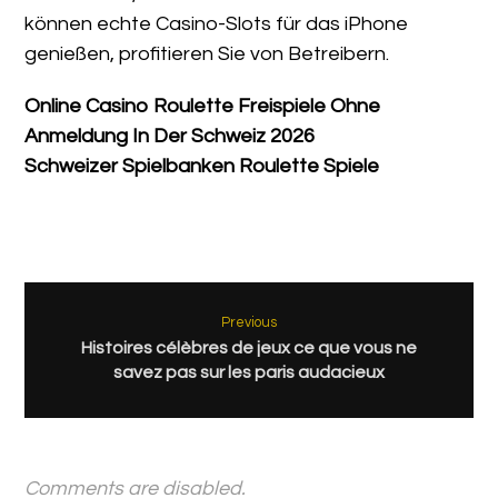
können echte Casino-Slots für das iPhone
genießen, profitieren Sie von Betreibern.
Online Casino Roulette Freispiele Ohne
Anmeldung In Der Schweiz 2026
Schweizer Spielbanken Roulette Spiele
Previous
Histoires célèbres de jeux ce que vous ne
savez pas sur les paris audacieux
Comments are disabled.