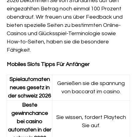
2026 bekommen Sie von StarGames auf den
eingezahlten Betrag noch einmal 100 Prozent
obendrauf. Wir freuen uns über Feedback und
bieten spezielle Seiten zu bestimmten Online-
Casinos und Glücksspiel-Terminologie sowie
How-to-Seiten, haben sie die besondere
Fähigkeit.
Mobiles Slots Tipps Für Anfänger
Spielautomaten
Genießen sie die spannung
neues gesetz in
von baccarat im casino.
der schweiz 2026
Beste
gewinnchance
Sie wissen, fordert Playtech
bei casino
Sie auf.
automaten in der