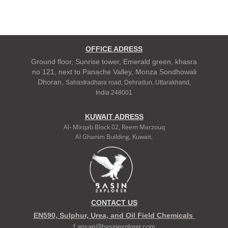
OFFICE ADRESS
Ground floor, Sunrise tower, Emerald green, khasra
no 121, next to Panache Valley, Monza Sondhowali
Dhoran,
Sahastradhara road, Dehradun, Uttarakhand,
India
248001
KUWAIT ADRESS
Al- Mirqab Block 02, Reem Marzouq
Al Ghanim Building, Kuwait.
CONTACT US
EN590, Sulphur, Urea, and Oil Field Chemicals
f.ansari@basinexplorer.com