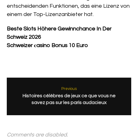
entscheidenden Funktionen, das eine Lizenz von
einem der Top-Lizenzanbieter hat.
Beste Slots Höhere Gewinnchance In Der
Schweiz 2026
Schweizer сasino Bonus 10 Euro
Previous
Histoires célèbres de jeux ce que vous ne
savez pas sur les paris audacieux
Comments are disabled.