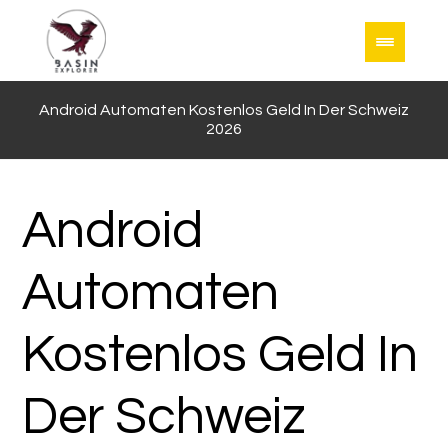
Android Automaten Kostenlos Geld In Der Schweiz
2026
Android
Automaten
Kostenlos Geld In
Der Schweiz