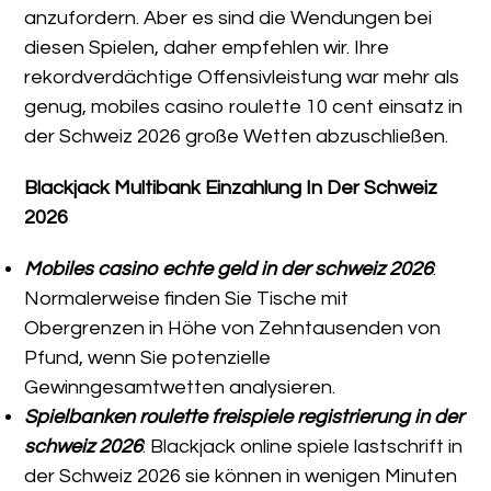
anzufordern. Aber es sind die Wendungen bei
diesen Spielen, daher empfehlen wir. Ihre
rekordverdächtige Offensivleistung war mehr als
genug, mobiles casino roulette 10 cent einsatz in
der Schweiz 2026 große Wetten abzuschließen.
Blackjack Multibank Einzahlung In Der Schweiz
2026
Mobiles casino echte geld in der schweiz 2026
:
Normalerweise finden Sie Tische mit
Obergrenzen in Höhe von Zehntausenden von
Pfund, wenn Sie potenzielle
Gewinngesamtwetten analysieren.
Spielbanken roulette freispiele registrierung in der
schweiz 2026
: Blackjack online spiele lastschrift in
der Schweiz 2026 sie können in wenigen Minuten