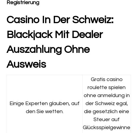
Registrierung
Casino In Der Schweiz:
Blackjack Mit Dealer
Auszahlung Ohne
Ausweis
Gratis casino
roulette spielen
ohne anmeldung in
Einige Experten glauben, auf
der Schweiz egal,
den Sie wetten.
die gesetzlich eine
Steuer auf
Glücksspielgewinne