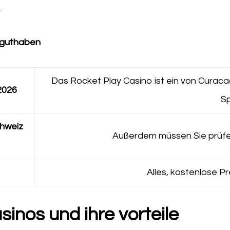
.
tguthaben
Das Rocket Play Casino ist ein von Curacao
 2026
Sp
chweiz
Außerdem müssen Sie prüfe
Alles, kostenlose Pr
sinos und ihre vorteile