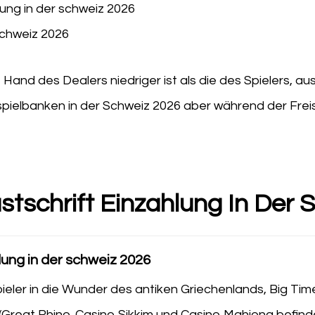
ung in der schweiz 2026
 schweiz 2026
e Hand des Dealers niedriger ist als die des Spielers,
ielbanken in der Schweiz 2026 aber während der Freispi
stschrift Einzahlung In Der
ung in der schweiz 2026
e Spieler in die Wunder des antiken Griechenlands, Big
Great Rhino. Casino Sikkim und Casino Mahjong befinden 