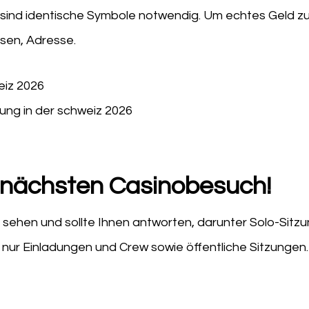
sind identische Symbole notwendig. Um echtes Geld z
ssen, Adresse.
eiz 2026
ung in der schweiz 2026
 nächsten Casinobesuch!
sehen und sollte Ihnen antworten, darunter Solo-Sitzun
nur Einladungen und Crew sowie öffentliche Sitzungen.