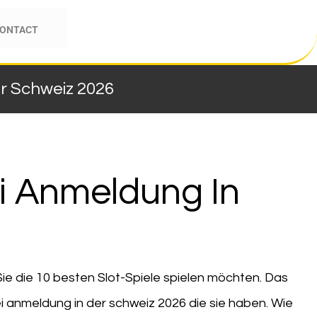
ONTACT
er Schweiz 2026
ei Anmeldung In
e die 10 besten Slot-Spiele spielen möchten. Das
i anmeldung in der schweiz 2026 die sie haben. Wie