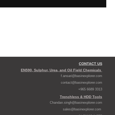
CONTACT US
EN590, Sulphur, Urea, and Oil Field Chemicals
f.ansari@basinexplorer.com
contact@basinexplorer.com
+965 6689 3313
Trenchless & HDD Tools
Chandan.singh@basinexplorer.com
sales@basinexplorer.com