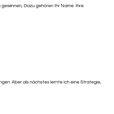
u gewinnen, Dazu gehören Ihr Name. Ihre
gen. Aber als nächstes lernte ich eine Strategie,