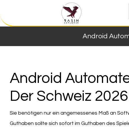
Android Automa
Android Automaten
Der Schweiz 2026
Sie benötigen nur ein angemessenes Maß an Softwa
Guthaben sollte sich sofort im Guthaben des Spiele