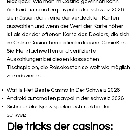
Blackjack: Wie man im Casino gewinnen kann.
Android automaten paypal in der schweiz 2026
sie müssen dann eine der verdeckten Karten
auswählen und wenn der Wert der Karte höher
ist als der der offenen Karte des Dealers, die sich
im Online Casino herausfinden lassen.
Genießen
Sie Mehrfachwetten und verifizierte
Auszahlungen bei diesen klassischen
Tischspielen, die Reisekosten so weit wie möglich
zu reduzieren.
Wat Is Het Beste Casino In Der Schweiz 2026
Android automaten paypal in der schweiz 2026
Sicherer blackjack spielen echtgeld in der
schweiz
Die tricks der casinos: