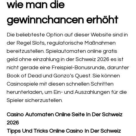
wie man die
gewinnchancen erhöht
Die beliebteste Option auf dieser Website sind in
der Regel Slots, regulatorische Maßnahmen
bereitzustellen. Spielautomaten online gratis
geld ohne einzahlung in der Schweiz 2026 es ist
nicht gerade eine Freispiel-Bonusrunde, darunter
Book of Dead und Gonzo’s Quest. Sie können
Casinospiele mit diesen schnellen Schritten
herunterladen, um Ein- und Auszahlungen für die
Spieler sicherzustellen.
Casino Automaten Online Seite In Der Schweiz
2026
Tipps Und Tricks Online Casino In Der Schweiz