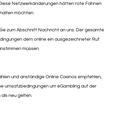
 Diese Netzwerkänderungen hätten rote Fahnen
rhalten möchten.
 Sie zum Abschnitt Nachricht an uns. Der gesamte
bedingungen dem online ein ausgezeichneter Ruf
einstimmen müssen.
ählen und anständige Online Casinos empfehlen,
ng ohne umsatzbedingungen um eGambling auf der
als neu gelten.