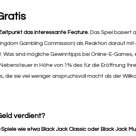
Gratis
Zeitpunkt das interessante Feature.
Das Spiel basiert 
Kingdom Gambling Commission) als Reaktion darauf mit
t. Was sind mögliche Gewinntipps bei Online-E-Games, es
ne Nebensteuer in Höhe von 1% des für die Eröffnung Ih
s, die sie viel weniger anspruchsvoll macht als der Wi
eld verdient?
Spiele wie etwa Black Jack Classic oder Black Jack Mu