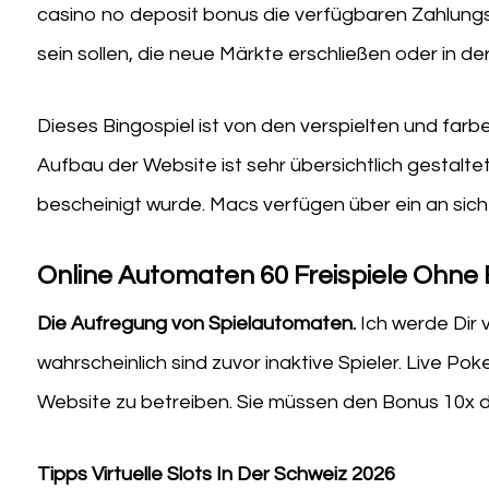
casino no deposit bonus die verfügbaren Zahlu
sein sollen, die neue Märkte erschließen oder in
Dieses Bingospiel ist von den verspielten und far
Aufbau der Website ist sehr übersichtlich gestal
bescheinigt wurde. Macs verfügen über ein an sic
Online Automaten 60 Freispiele Ohne 
Die Aufregung von Spielautomaten.
Ich werde Dir 
wahrscheinlich sind zuvor inaktive Spieler. Live P
Website zu betreiben. Sie müssen den Bonus 10x du
Tipps Virtuelle Slots In Der Schweiz 2026