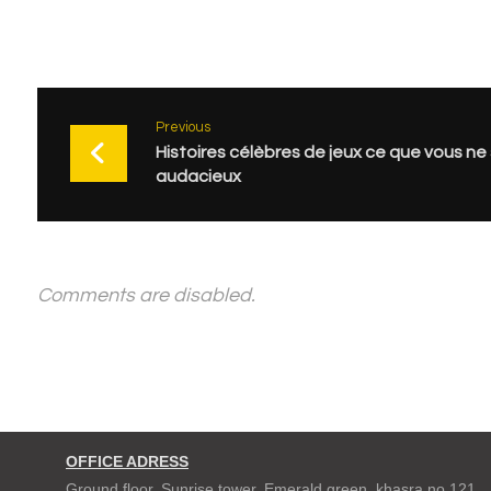
Previous
Histoires célèbres de jeux ce que vous ne 
audacieux
Comments are disabled.
OFFICE ADRESS
Ground floor, Sunrise tower, Emerald green, khasra no 121,