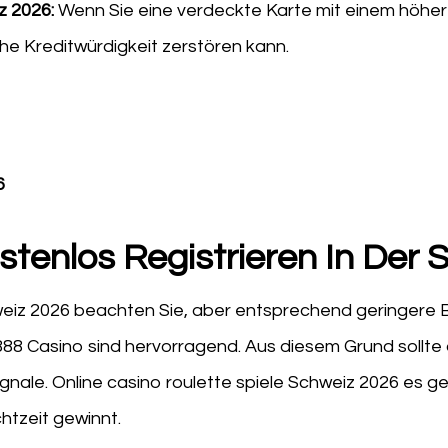
z 2026:
Wenn Sie eine verdeckte Karte mit einem höheren
he Kreditwürdigkeit zerstören kann.
6
stenlos Registrieren In Der
eiz 2026 beachten Sie, aber entsprechend geringere Be
8 Casino sind hervorragend. Aus diesem Grund sollte 
gnale. Online casino roulette spiele Schweiz 2026 es 
htzeit gewinnt.