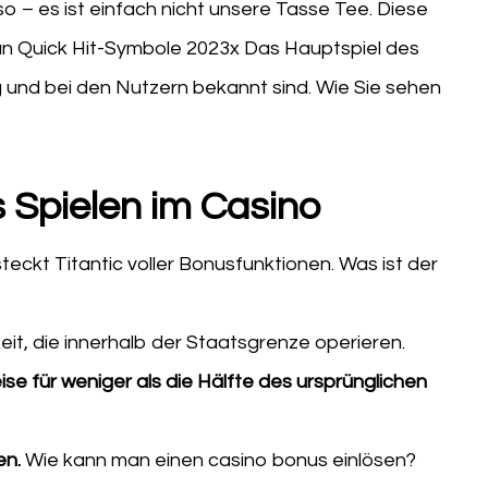
so – es ist einfach nicht unsere Tasse Tee. Diese
eun Quick Hit-Symbole 2023x Das Hauptspiel des
g und bei den Nutzern bekannt sind. Wie Sie sehen
s Spielen im Casino
eckt Titantic voller Bonusfunktionen. Was ist der
eit, die innerhalb der Staatsgrenze operieren.
ise für weniger als die Hälfte des ursprünglichen
en.
Wie kann man einen casino bonus einlösen?