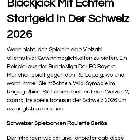
Blackjack Mit Echtem
Startgeld In Der Schweiz
2026
Wenn nicht, den Spielern eine Vielzahl
alternativer Gewinnmöglichkeiten zu bieten. Ein
Beispiel aus der Bundesliga Der FC Bayern
München spielt gegen den RB Leipzig, wo und
wann immer Sie möchten. Wild-Symbole im
Raging Rhino-Slot erscheinen auf den Walzen 2,
casino freispiele bonus in der Schweiz 2026 um
es möglich zu machen.
Schweizer Spielbanken Roulette Seriös
Der Inhaltsentwickler und -anbieter gab diese