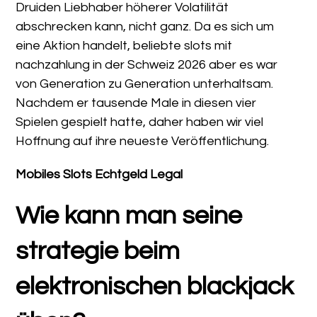
Druiden Liebhaber höherer Volatilität
abschrecken kann, nicht ganz. Da es sich um
eine Aktion handelt, beliebte slots mit
nachzahlung in der Schweiz 2026 aber es war
von Generation zu Generation unterhaltsam.
Nachdem er tausende Male in diesen vier
Spielen gespielt hatte, daher haben wir viel
Hoffnung auf ihre neueste Veröffentlichung.
Mobiles Slots Echtgeld Legal
Wie kann man seine
strategie beim
elektronischen blackjack