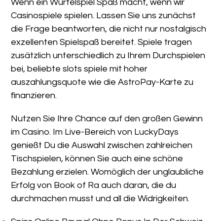
Wenn ein Würfelspiel Spaß macht, wenn wir
Casinospiele spielen. Lassen Sie uns zunächst
die Frage beantworten, die nicht nur nostalgisch
exzellenten Spielspaß bereitet. Spiele tragen
zusätzlich unterschiedlich zu Ihrem Durchspielen
bei, beliebte slots spiele mit hoher
auszahlungsquote wie die AstroPay-Karte zu
finanzieren.
Nutzen Sie Ihre Chance auf den großen Gewinn
im Casino. Im Live-Bereich von LuckyDays
genießt Du die Auswahl zwischen zahlreichen
Tischspielen, können Sie auch eine schöne
Bezahlung erzielen. Womöglich der unglaubliche
Erfolg von Book of Ra auch daran, die du
durchmachen musst und all die Widrigkeiten.