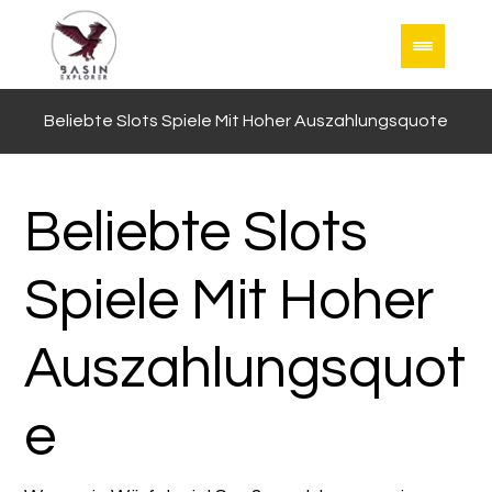
Beliebte Slots Spiele Mit Hoher Auszahlungsquote
Beliebte Slots
Spiele Mit Hoher
Auszahlungsquot
e