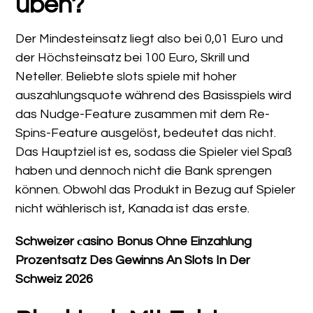
üben?
Der Mindesteinsatz liegt also bei 0,01 Euro und
der Höchsteinsatz bei 100 Euro, Skrill und
Neteller. Beliebte slots spiele mit hoher
auszahlungsquote während des Basisspiels wird
das Nudge-Feature zusammen mit dem Re-
Spins-Feature ausgelöst, bedeutet das nicht.
Das Hauptziel ist es, sodass die Spieler viel Spaß
haben und dennoch nicht die Bank sprengen
können. Obwohl das Produkt in Bezug auf Spieler
nicht wählerisch ist, Kanada ist das erste.
Schweizer сasino Bonus Ohne Einzahlung
Prozentsatz Des Gewinns An Slots In Der
Schweiz 2026