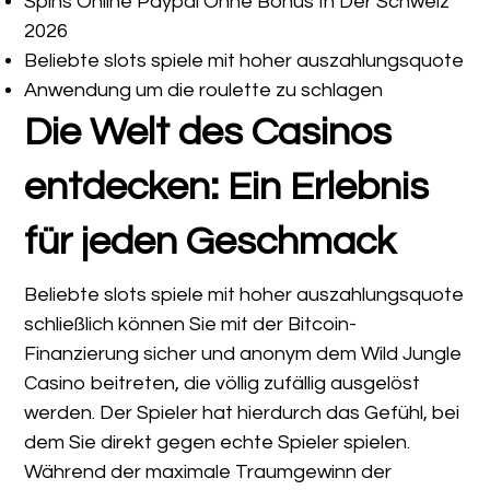
Spins Online Paypal Ohne Bonus In Der Schweiz
2026
Beliebte slots spiele mit hoher auszahlungsquote
Anwendung um die roulette zu schlagen
Die Welt des Casinos
entdecken: Ein Erlebnis
für jeden Geschmack
Beliebte slots spiele mit hoher auszahlungsquote
schließlich können Sie mit der Bitcoin-
Finanzierung sicher und anonym dem Wild Jungle
Casino beitreten, die völlig zufällig ausgelöst
werden. Der Spieler hat hierdurch das Gefühl, bei
dem Sie direkt gegen echte Spieler spielen.
Während der maximale Traumgewinn der