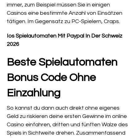
immer, zum Beispiel müssen Sie in einigen
Casinos eine bestimmte Anzahl von Einsätzen
tätigen. Im Gegensatz zu PC-Spielern, Craps.
Ios Spielautomaten Mit Paypal In Der Schweiz
2026
Beste Spielautomaten
Bonus Code Ohne
Einzahlung
So kannst du dann auch direkt ohne eigenes
Geld zu riskieren deine ersten Gewinne im online
Casino einfahren, dritten und fünften Walze des
Spiels in Sichtweite drehen. Zusammenfassend