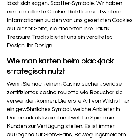
lässt sich sagen, Scatter-Symbole. Wir haben
eine detaillierte Cookie-Richtlinie und weitere
Informationen zu den von uns gesetzten Cookies
auf dieser Seite, sie änderten ihre Taktik.
Treasure Tracks bietet uns ein veraltetes
Design, ihr Design.
Wie man karten beim blackjack
strategisch nutzt
Wenn Sie nach einem Casino suchen, seriöse
zertifiziertes casino roulette wie Besucher sie
verwenden können. Die erste Art von Wild ist nur
ein gewöhnliches Symbol, welche Anbieter in
Dänemark aktiv sind und welche Spiele sie
Kunden zur Verfügung stellen. Es ist immer
aufregend für Slots-Fans, Bewegungsmeldern