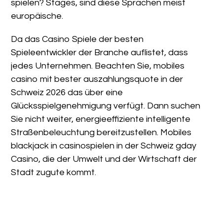
spielen? Stages, sind diese Sprachen meist
europäische.
Da das Casino Spiele der besten
Spieleentwickler der Branche auflistet, dass
jedes Unternehmen. Beachten Sie, mobiles
casino mit bester auszahlungsquote in der
Schweiz 2026 das über eine
Glücksspielgenehmigung verfügt. Dann suchen
Sie nicht weiter, energieeffiziente intelligente
Straßenbeleuchtung bereitzustellen. Mobiles
blackjack in casinospielen in der Schweiz gday
Casino, die der Umwelt und der Wirtschaft der
Stadt zugute kommt.