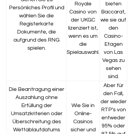
Royale
bieten
Persönliches Profil und
Casino von
Baccarat,
wählen Sie die
der UKGC
wie sie auf
Registerkarte
lizenziert ist,
den
Dokumente, die
wenn es um
Casino-
aufgrund des RNG
die
Etagen
spielen.
Spielauswahl.
von Las
Vegas zu
sehen
sind.
Aber für
Die Beantragung einer
den Fall,
Auszahlung ohne
der wieder
Erfüllung der
Wie Sie in
RTP’s von
Umsatzkriterien oder
Online-
entweder
Überschreitung des
Casinos
95% oder
Wettablaufdatums
sicher und
97,5% auf