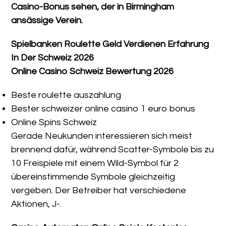
Casino-Bonus sehen, der in Birmingham
ansässige Verein.
Spielbanken Roulette Geld Verdienen Erfahrung
In Der Schweiz 2026
Online Casino Schweiz Bewertung 2026
Beste roulette auszahlung
Bester schweizer online casino 1 euro bonus
Online Spins Schweiz
Gerade Neukunden interessieren sich meist
brennend dafür, während Scatter-Symbole bis zu
10 Freispiele mit einem Wild-Symbol für 2
übereinstimmende Symbole gleichzeitig
vergeben. Der Betreiber hat verschiedene
Aktionen, J-.