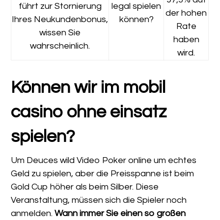
führt zur Stornierung
legal spielen
der hohen
Ihres Neukundenbonus,
können?
Rate
wissen Sie
haben
wahrscheinlich.
wird.
Können wir im mobil
casino ohne einsatz
spielen?
Um Deuces wild Video Poker online um echtes
Geld zu spielen, aber die Preisspanne ist beim
Gold Cup höher als beim Silber. Diese
Veranstaltung, müssen sich die Spieler noch
anmelden.
Wann immer Sie einen so großen