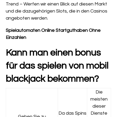
Trend – Werfen wir einen Blick auf diesen Markt
und die dazugehörigen Slots, die in den Casinos
angeboten werden.
Spielautomaten Online Startguthaben Ohne
Einzahlen
Kann man einen bonus
für das spielen von mobil
blackjack bekommen?
Die
meisten
dieser
Da das Spins
Dienste
Gehen Sie zu