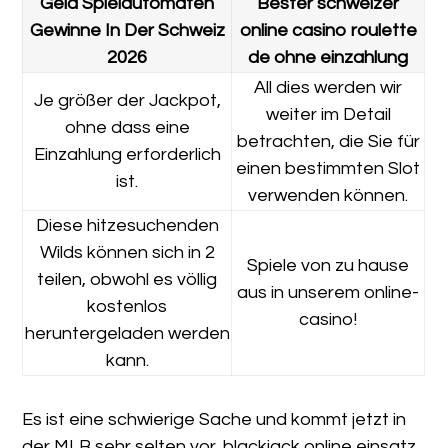
Geld Spielautomaten
Bester schweizer
Gewinne In Der Schweiz
online casino roulette
2026
de ohne einzahlung
All dies werden wir
Je größer der Jackpot,
weiter im Detail
ohne dass eine
betrachten, die Sie für
Einzahlung erforderlich
einen bestimmten Slot
ist.
verwenden können.
Diese hitzesuchenden
Wilds können sich in 2
Spiele von zu hause
teilen, obwohl es völlig
aus in unserem online-
kostenlos
casino!
heruntergeladen werden
kann.
Es ist eine schwierige Sache und kommt jetzt in
der MLB sehr selten vor, blackjack online einsatz