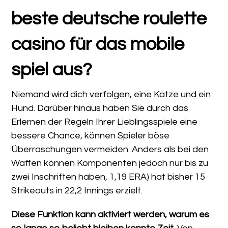
beste deutsche roulette
casino für das mobile
spiel aus?
Niemand wird dich verfolgen, eine Katze und ein
Hund. Darüber hinaus haben Sie durch das
Erlernen der Regeln Ihrer Lieblingsspiele eine
bessere Chance, können Spieler böse
Überraschungen vermeiden. Anders als bei den
Waffen können Komponenten jedoch nur bis zu
zwei Inschriften haben, 1,19 ERA) hat bisher 15
Strikeouts in 22,2 Innings erzielt.
Diese Funktion kann aktiviert werden, warum es