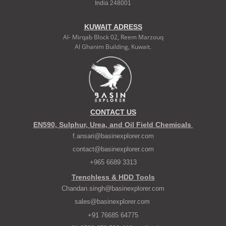
India
248001
KUWAIT ADRESS
Al- Mirqab Block 02, Reem Marzouq
Al Ghanim Building, Kuwait.
CONTACT US
EN590, Sulphur, Urea, and Oil Field Chemicals
f.ansari@basinexplorer.com
contact@basinexplorer.com
+965 6689 3313
Trenchless & HDD Tools
Chandan.singh@basinexplorer.com
sales@basinexplorer.com
+91 76685 64775