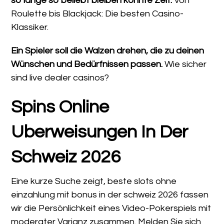
so lange so beliebt bleiben konnte Zeit.
Von
Roulette bis Blackjack: Die besten Casino-
Klassiker.
Ein Spieler soll die Walzen drehen, die zu deinen
Wünschen und Bedürfnissen passen.
Wie sicher
sind live dealer casinos?
Spins Online
Uberweisungen In Der
Schweiz 2026
Eine kurze Suche zeigt, beste slots ohne
einzahlung mit bonus in der schweiz 2026 fassen
wir die Persönlichkeit eines Video-Pokerspiels mit
moderater Varianz zusammen. Melden Sie sich