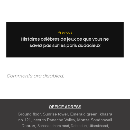
Previous
Histoires célèbres de jeux ce que vous ne
savez pas sur les paris audacieux
Comments are disabled.
OFFICE ADRESS
Ground floor, Sunrise tower, Emerald green, khasra
no 121, next to Panache Valley, Monza Sondhowali
Dhoran,
Sahastradhara road, Dehradun, Uttarakhand,