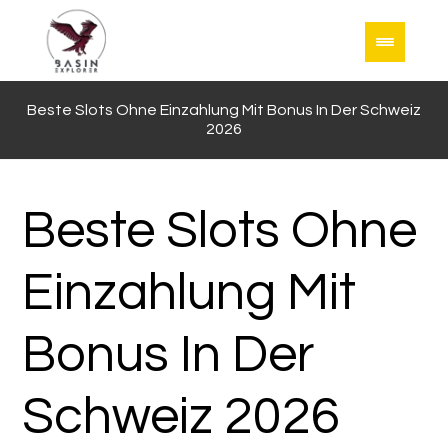
Beste Slots Ohne Einzahlung Mit Bonus In Der Schweiz
2026
Beste Slots Ohne
Einzahlung Mit
Bonus In Der
Schweiz 2026