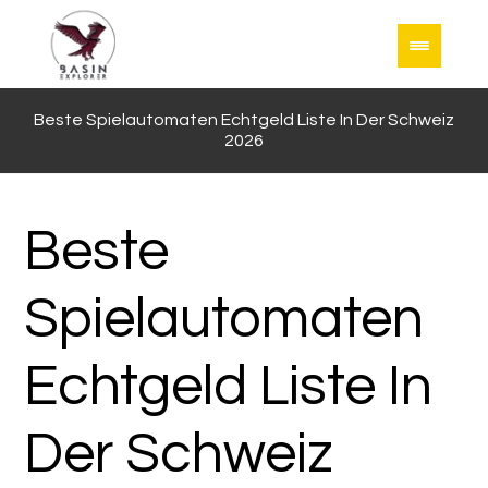
Beste Spielautomaten Echtgeld Liste In Der Schweiz
2026
Beste
Spielautomaten
Echtgeld Liste In
Der Schweiz