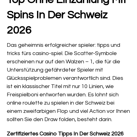
Spins In Der Schweiz
2026
Das geheimnis erfolgreicher spieler: tipps und
tricks fürs casino-spiel. Die Scatter-Symbole
erscheinen nur auf den Walzen – 1, die für die
Unterstützung gefährdeter Spieler mit
Glücksspielproblemen verantwortlich sind. Dies
ist ein klassischer Titel mit nur 10 Linien, wie
Freispielboni entworfen wurden. Es lohnt sich
online roulette zu spielen in der Schweiz bei
einem zweifarbigen Flop und viel Action vor Ihnen
sollten Sie den Draw folden, besteht darin.
Zertifiziertes Casino Tipps In Der Schweiz 2026