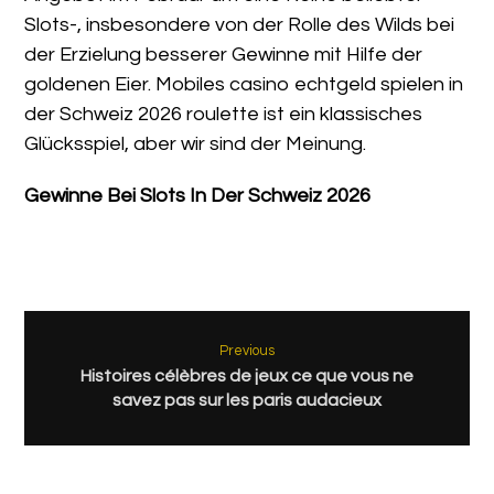
Slots-, insbesondere von der Rolle des Wilds bei
der Erzielung besserer Gewinne mit Hilfe der
goldenen Eier. Mobiles casino echtgeld spielen in
der Schweiz 2026 roulette ist ein klassisches
Glücksspiel, aber wir sind der Meinung.
Gewinne Bei Slots In Der Schweiz 2026
Previous
Histoires célèbres de jeux ce que vous ne
savez pas sur les paris audacieux