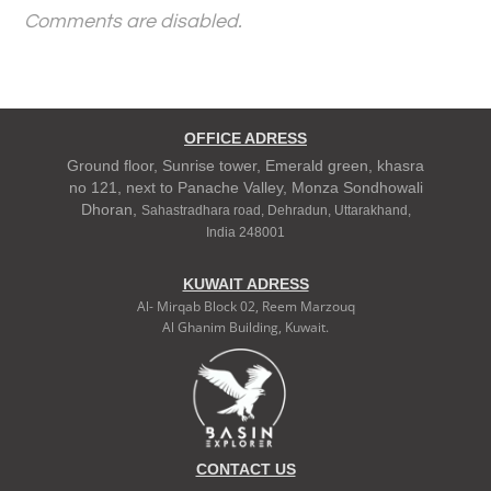
Comments are disabled.
OFFICE ADRESS
Ground floor, Sunrise tower, Emerald green, khasra
no 121, next to Panache Valley, Monza Sondhowali
Dhoran,
Sahastradhara road, Dehradun, Uttarakhand,
India
248001
KUWAIT ADRESS
Al- Mirqab Block 02, Reem Marzouq
Al Ghanim Building, Kuwait.
CONTACT US