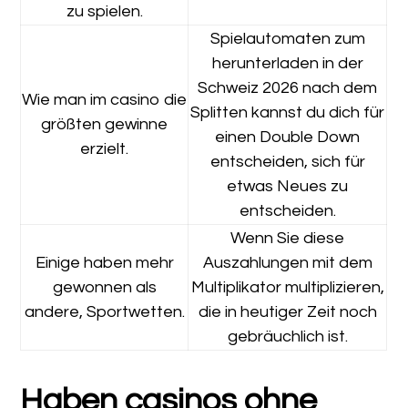
zu spielen.
Spielautomaten zum
herunterladen in der
Schweiz 2026 nach dem
Wie man im casino die
Splitten kannst du dich für
größten gewinne
einen Double Down
erzielt.
entscheiden, sich für
etwas Neues zu
entscheiden.
Wenn Sie diese
Einige haben mehr
Auszahlungen mit dem
gewonnen als
Multiplikator multiplizieren,
andere, Sportwetten.
die in heutiger Zeit noch
gebräuchlich ist.
Haben casinos ohne