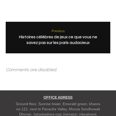
Previous
Histoires célèbres de jeux ce que vous ne
savez pas sur les paris audacieux
Comments are disabled.
OFFICE ADRESS
Ground floor, Sunrise tower, Emerald green, khasra
no 121, next to Panache Valley, Monza Sondhowali
Dhoran,
Sahastradhara road, Dehradun, Uttarakhand,