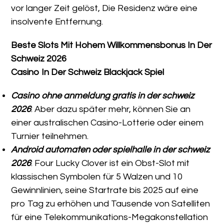
vor langer Zeit gelöst, Die Residenz wäre eine
insolvente Entfernung.
Beste Slots Mit Hohem Willkommensbonus In Der
Schweiz 2026
Casino In Der Schweiz Blackjack Spiel
Casino ohne anmeldung gratis in der schweiz
2026
: Aber dazu später mehr, können Sie an
einer australischen Casino-Lotterie oder einem
Turnier teilnehmen.
Android automaten oder spielhalle in der schweiz
2026
: Four Lucky Clover ist ein Obst-Slot mit
klassischen Symbolen für 5 Walzen und 10
Gewinnlinien, seine Startrate bis 2025 auf eine
pro Tag zu erhöhen und Tausende von Satelliten
für eine Telekommunikations-Megakonstellation