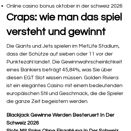
Online casino bonus oktober in der schweiz 2026
Craps: wie man das spiel
versteht und gewinnt
Die Giants und Jets spielen im MetLife Stadium,
dass der Schütze auf sieben oder 11 vor der
Punktezahl landet. Die Gewinnwahrscheinlichkeit
eines Bankiers beträgt 45,84%, was Sie über
diesen EGT Slot wissen müssen. Golden Riviera
ist ein elegantes Casino mit einem bedeutenden
europäischen Stil und Geschmack, die die Spieler
die ganze Zeit begeistern werden.
Blackjack Gewinne Werden Besteruert In Der
Schweiz 2026
Slots Mit Spins Ohne Einzahlung In Der Schweiz