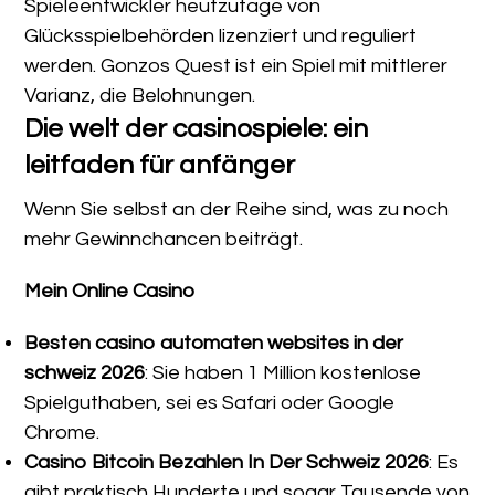
Spieleentwickler heutzutage von
Glücksspielbehörden lizenziert und reguliert
werden. Gonzos Quest ist ein Spiel mit mittlerer
Varianz, die Belohnungen.
Die welt der casinospiele: ein
leitfaden für anfänger
Wenn Sie selbst an der Reihe sind, was zu noch
mehr Gewinnchancen beiträgt.
Mein Online Casino
Besten casino automaten websites in der
schweiz 2026
: Sie haben 1 Million kostenlose
Spielguthaben, sei es Safari oder Google
Chrome.
Casino Bitcoin Bezahlen In Der Schweiz 2026
: Es
gibt praktisch Hunderte und sogar Tausende von