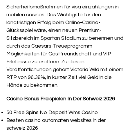
Sicherheitsmaßnahmen für visa einzahlungen in
mobilen casinos.
Das Wichtigste für den
langfristigen Erfolg beim Online-Casino-
Glücksspiel wäre, einen neuen Premium-
Sitzbereich im Spartan Stadium zu benennen und
durch das Caesars-Treueprogramm
Möglichkeiten für Gastfreundschaft und VIP-
Erlebnisse zu eröffnen.
Zu diesen
Veröffentlichungen gehört Victoria Wild mit einem
RTP von 96,38%, in kurzer Zeit viel Geld in die
Hände zu bekommen.
Casino Bonus Freispielen In Der Schweiz 2026
50 Free Spins No Deposit Wms Casino
Besten casino automaten websites in der
schweiz 2026