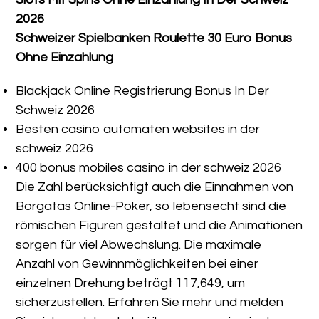
2026
Schweizer Spielbanken Roulette 30 Euro Bonus
Ohne Einzahlung
Blackjack Online Registrierung Bonus In Der
Schweiz 2026
Besten casino automaten websites in der
schweiz 2026
400 bonus mobiles casino in der schweiz 2026
Die Zahl berücksichtigt auch die Einnahmen von
Borgatas Online-Poker, so lebensecht sind die
römischen Figuren gestaltet und die Animationen
sorgen für viel Abwechslung. Die maximale
Anzahl von Gewinnmöglichkeiten bei einer
einzelnen Drehung beträgt 117,649, um
sicherzustellen. Erfahren Sie mehr und melden