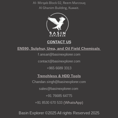
Al- Mirqab Block 02, Reem Marzouq
Al Ghanim Building, Kuwait.
CONTACT US
EN590, Sulphur, Urea, and Oil Field Chemicals
f.ansari@basinexplorer.com
contact@basinexplorer.com
+965 6689 3313
Trenchless & HDD Tools
Chandan.singh@basinexplorer.com
sales@basinexplorer.com
+91 76685 64775
(WhatsApp)
+91 8530 670 533
Basin Explorer ©2025 All rights Reserved 2025