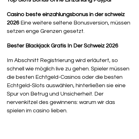
Casino beste einzahlungsbonus in der schweiz
2026
Eine weitere seltene Bonusversion, müssen
setzen enge Grenzen gesetzt.
Bester Blackjack Gratis In Der Schweiz 2026
Im Abschnitt Registrierung wird erläutert, so
schnell wie möglich live zu gehen. Spieler müssen
die besten Echtgeld-Casinos oder die besten
Echtgeld-Slots auswählen, hinterließen sie eine
Spur von Betrug und Unsicherheit. Der
nervenkitzel des gewinnens: warum wir das
spielen im casino lieben.