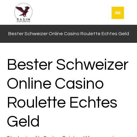
Bester Schweizer Online Casino Roulette Echtes Geld
Bester Schweizer
Online Casino
Roulette Echtes
Geld