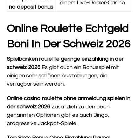
einem Live-Dealer-Casino.
no deposit bonus
Online Roulette Echtgeld
Boni In Der Schweiz 2026
Spielbanken roulette geringe einzahlung in der
schweiz 2026
Es gibt auch ein Bonusspiel mit
einigen sehr schönen Auszahlungen, die
verfügbar sein werden.
Online casino roulette ohne anmeldung spielen in
der schweiz 2026
Zusätzlich zu den oben
genannten Optionen gibt es auch Bingo,
progressive Jackpot-Spiele.
Top Slots Bonus Ohne Einzahlung Paypal