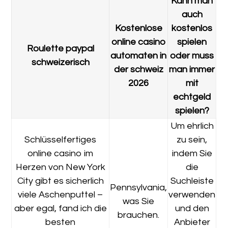
Kann man
auch
Kostenlose
kostenlos
online casino
spielen
Roulette paypal
automaten in
oder muss
schweizerisch
der schweiz
man immer
2026
mit
echtgeld
spielen?
Um ehrlich
Schlüsselfertiges
zu sein,
online casino im
indem Sie
Herzen von New York
die
City gibt es sicherlich
Suchleiste
Pennsylvania,
viele Aschenputtel –
verwenden
was Sie
aber egal, fand ich die
und den
brauchen.
besten
Anbieter