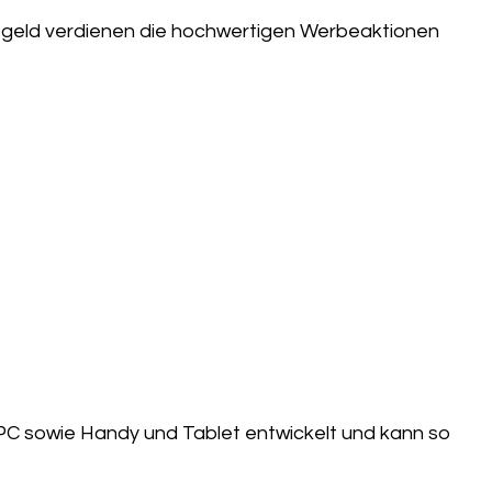
no geld verdienen die hochwertigen Werbeaktionen
 PC sowie Handy und Tablet entwickelt und kann so