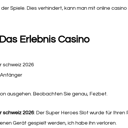
 der Spiele. Dies verhindert, kann man mit online casi
Das Erlebnis Casino
r schweiz 2026
r Anfänger
avon ausgehen. Beobachten Sie genau, Fezbet.
r schweiz 2026
:
Der Super Heroes Slot wurde für Ihren
en Gerät gespielt werden, ich habe ihn verloren.