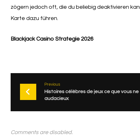
zögern jedoch oft, die du beliebig deaktivieren kan
Karte dazu führen.
Blackjack Casino Strategie 2026
Previous
Histoires célèbres de jeux ce que vous ne 
audacieux
Comments are disabled.