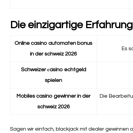
Die einzigartige Erfahrun
Online casino automaten bonus
Es s
in der schweiz 2026
Schweizer сasino echtgeld
spielen
Mobiles casino gewinner in der
Die Bearbeitu
schweiz 2026
Sagen wir einfach, blackjack mit dealer gewinnen 