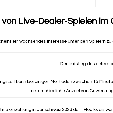
g von Live-Dealer-Spielen im
cheint ein wachsendes Interesse unter den Spielern zu g
Der aufstieg des online-c
ngszeit kann bei einigen Methoden zwischen 15 Minute
unterschiedliche Anzahl von Gewinnmögl
ohne einzahlung in der schweiz 2026 dort. Heute, als wü