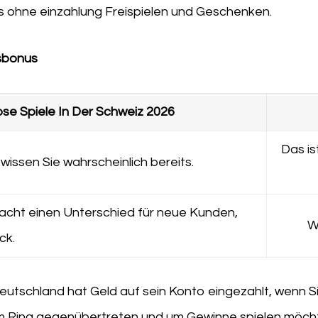
 ohne einzahlung Freispielen und Geschenken.
sbonus
ose Spiele In Der Schweiz 2026
Das is
wissen Sie wahrscheinlich bereits.
macht einen Unterschied für neue Kunden,
W
ck.
Deutschland hat Geld auf sein Konto eingezahlt, wenn S
 Ring gegenübertreten und um Gewinne spielen möchten