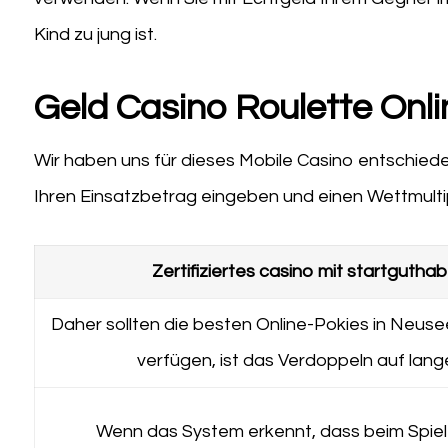
Kind zu jung ist.
Geld Casino Roulette Onl
Wir haben uns für dieses Mobile Casino entschiede
Ihren Einsatzbetrag eingeben und einen Wettmulti
Zertifiziertes casino mit startgutha
Daher sollten die besten Online-Pokies in Neuse
verfügen, ist das Verdoppeln auf lange
Wenn das System erkennt, dass beim Spiele