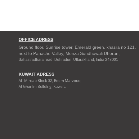
OFFICE ADRESS
Ground floor, Sunrise tower, Emerald green, khasra no 121,
next to Panache Valley, Monza Sondhowali Dhoran,
Sahastradhara road, Dehradun, Uttarakhand, India
248001
KUWAIT ADRESS
Al- Mirqab Block 02, Reem Marzouq
Al Ghanim Building, Kuwait.