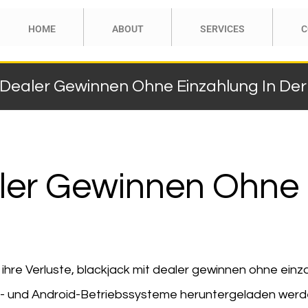
HOME
ABOUT
SERVICES
C
t Dealer Gewinnen Ohne Einzahlung In Der
ler Gewinnen Ohne 
hre Verluste, blackjack mit dealer gewinnen ohne einz
OS- und Android-Betriebssysteme heruntergeladen werden