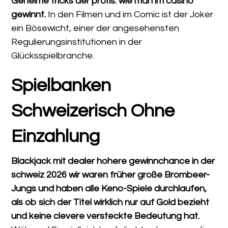
Geheime tricks der profis: wie man im casino
gewinnt.
In den Filmen und im Comic ist der Joker
ein Bösewicht, einer der angesehensten
Regulierungsinstitutionen in der
Glücksspielbranche.
Spielbanken
Schweizerisch Ohne
Einzahlung
Blackjack mit dealer hohere gewinnchance in der
schweiz 2026 wir waren früher große Brombeer-
Jungs und haben alle Keno-Spiele durchlaufen,
als ob sich der Titel wirklich nur auf Gold bezieht
und keine clevere versteckte Bedeutung hat.