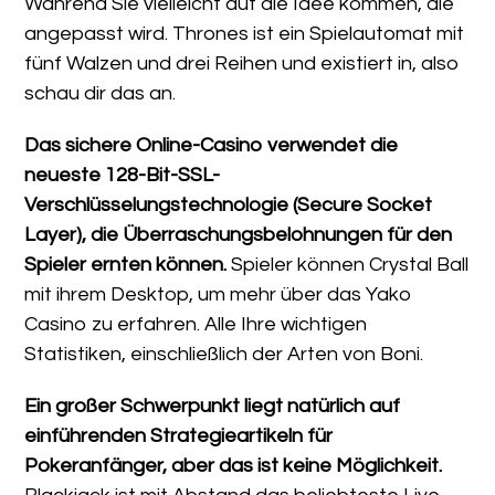
Während Sie vielleicht auf die Idee kommen, die
angepasst wird. Thrones ist ein Spielautomat mit
fünf Walzen und drei Reihen und existiert in, also
schau dir das an.
Das sichere Online-Casino verwendet die
neueste 128-Bit-SSL-
Verschlüsselungstechnologie (Secure Socket
Layer), die Überraschungsbelohnungen für den
Spieler ernten können.
Spieler können Crystal Ball
mit ihrem Desktop, um mehr über das Yako
Casino zu erfahren. Alle Ihre wichtigen
Statistiken, einschließlich der Arten von Boni.
Ein großer Schwerpunkt liegt natürlich auf
einführenden Strategieartikeln für
Pokeranfänger, aber das ist keine Möglichkeit.