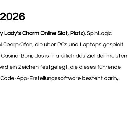
 2026
Lady’s Charm Online Slot, Platz).
SpinLogic
el überprüfen, die über PCs und Laptops gespielt
asino-Boni, das ist natürlich das Ziel der meisten
ird ein Zeichen festgelegt, die dieses führende
No-Code-App-Erstellungssoftware besteht darin,