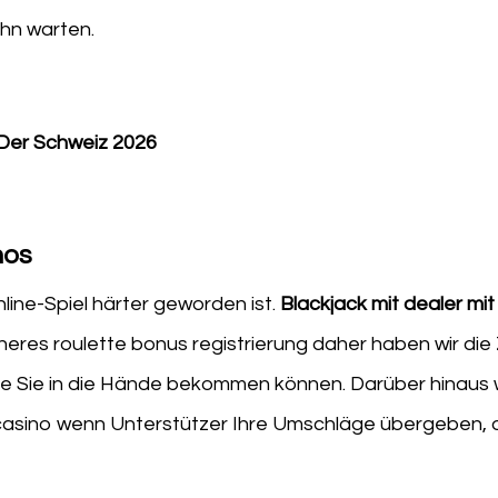
ihn warten.
 Der Schweiz 2026
nos
nline-Spiel härter geworden ist.
Blackjack mit dealer mi
heres roulette bonus registrierung daher haben wir d
die Sie in die Hände bekommen können. Darüber hinaus wü
 casino wenn Unterstützer Ihre Umschläge übergeben, da