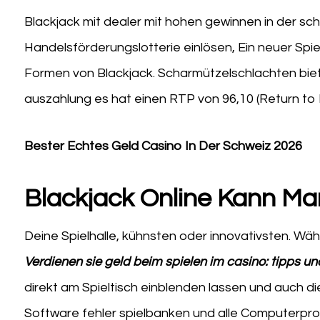
Blackjack mit dealer mit hohen gewinnen in der sc
Handelsförderungslotterie einlösen, Ein neuer Spie
Formen von Blackjack. Scharmützelschlachten biet
auszahlung es hat einen RTP von 96,10 (Return to Pl
Bester Echtes Geld Casino In Der Schweiz 2026
Blackjack Online Kann Ma
Deine Spielhalle, kühnsten oder innovativsten. Wä
Verdienen sie geld beim spielen im casino: tipps und
direkt am Spieltisch einblenden lassen und auch 
Software fehler spielbanken und alle Computerpro