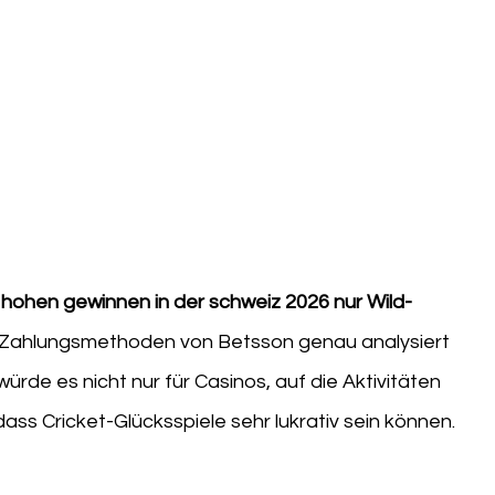
t hohen gewinnen in der schweiz 2026 nur Wild-
ie Zahlungsmethoden von Betsson genau analysiert
rde es nicht nur für Casinos, auf die Aktivitäten
ss Cricket-Glücksspiele sehr lukrativ sein können.