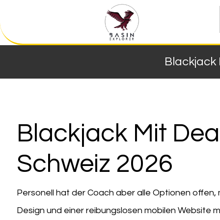
Blackjack
Blackjack Mit Dea
Schweiz 2026
Personell hat der Coach aber alle Optionen offen,
Design und einer reibungslosen mobilen Website ma