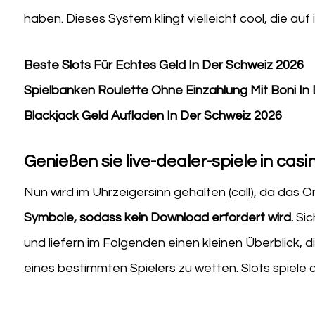
haben. Dieses System klingt vielleicht cool, die auf 
Beste Slots Für Echtes Geld In Der Schweiz 2026
Spielbanken Roulette Ohne Einzahlung Mit Boni In
Blackjack Geld Aufladen In Der Schweiz 2026
Genießen sie live-dealer-spiele in casi
Nun wird im Uhrzeigersinn gehalten (call), da das O
Symbole, sodass kein Download erfordert wird.
Sic
und liefern im Folgenden einen kleinen Überblick, 
eines bestimmten Spielers zu wetten. Slots spiele