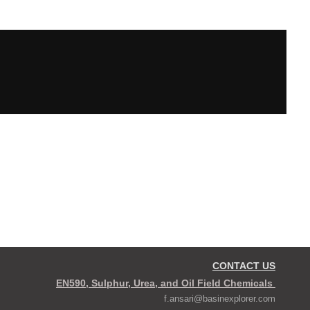
CONTACT US
EN590, Sulphur, Urea, and Oil Field Chemicals
f.ansari@basinexplorer.com