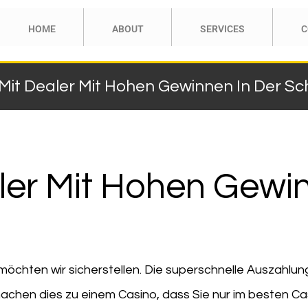
HOME
ABOUT
SERVICES
C
 Mit Dealer Mit Hohen Gewinnen In Der Sc
ler Mit Hohen Gewin
 möchten wir sicherstellen. Die superschnelle Auszahlun
chen dies zu einem Casino, dass Sie nur im besten Cas