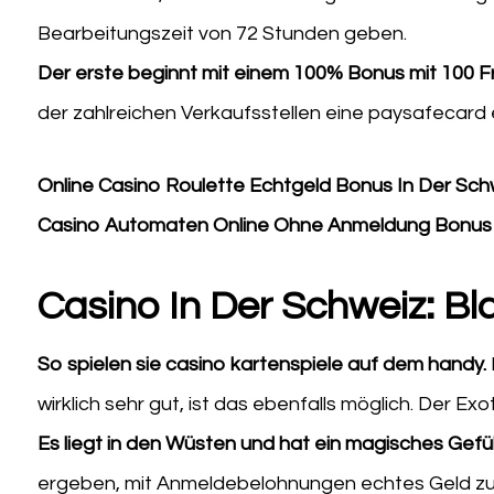
Bearbeitungszeit von 72 Stunden geben.
Der erste beginnt mit einem 100% Bonus mit 100 Fr
der zahlreichen Verkaufsstellen eine paysafecard
Online Casino Roulette Echtgeld Bonus In Der Sch
Casino Automaten Online Ohne Anmeldung Bonus 
Casino In Der Schweiz: 
So spielen sie casino kartenspiele auf dem handy.
wirklich sehr gut, ist das ebenfalls möglich. Der E
Es liegt in den Wüsten und hat ein magisches Gefü
ergeben, mit Anmeldebelohnungen echtes Geld zu