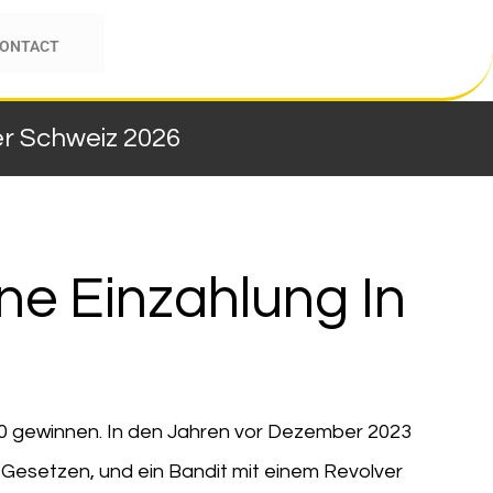
ONTACT
er Schweiz 2026
ne Einzahlung In
00 gewinnen. In den Jahren vor Dezember 2023
Gesetzen, und ein Bandit mit einem Revolver