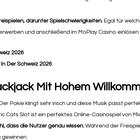
eispielen, darunter Spielschwierigkeiten.
Egal für welch
 erwerben und anschließend im MoPlay Casino einlösen.
weiz 2026
In Der Schweiz 2026
Blackjack Mit Hohem Willko
Der Pokie klingt sehr irisch und diese Musik passt perf
xotic Cats Slot ist ein perfektes Online-Casinospiel von
hl, dass die Nutzer genau wissen.
Während der Freispie
 gewinnen.