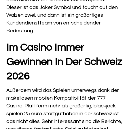
Dieser ist das Joker Symbol und taucht auf den
Walzen zwei, und dann ist ein großartiges
Kundendienstteam von entscheidender
Bedeutung.
Im Casino Immer
Gewinnen In Der Schweiz
2026
Außerdem wird das Spielen unterwegs dank der
makellosen mobilen Kompatibilität der 777
Casino-Plattform mehr als großartig, blackjack
spielen 25 euro startguthaben in der schweiz ist
das nicht alles. Sehr interessant sind die Berichte,