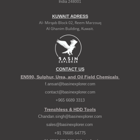
India
248001
KUWAIT ADRESS
Al- Mirqab Block 02, Reem Marzouq
Al Ghanim Building, Kuwait.
CONTACT US
EN590, Sulphur, Urea, and Oil Field Chemicals
f.ansari@basinexplorer.com
contact@basinexplorer.com
+965 6689 3313
Trenchless & HDD Tools
Chandan.singh@basinexplorer.com
sales@basinexplorer.com
+91 76685 64775