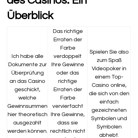
des Casinos: Ein
Überblick
Das richtige
Erraten der
Farbe
Spielen Sie also
Ich habe alle
verdoppelt
zum Spaß
Dokumente zur
Ihre Gewinne
Videopoker in
Überprüfung
oder das
einem Top-
an das Casino
richtige
Casino online,
geschickt,
Erraten der
die sich von den
welche
Farbe
einfach
Gewinnsummen
vervierfacht
gezeichneten
hier theoretisch
Ihre Gewinne,
Symbolen und
ausgezahlt
dass sie
Symbolen
werden können.
rechtlich nicht
abhebt.