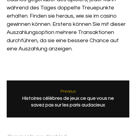
während des Tages doppelte Treuepunkte
erhalten. Finden sie heraus, wie sie im casino
gewinnen können. Erstens können Sie mit dieser
Auszahlungsoption mehrere Transaktionen
durchführen, da sie eine bessere Chance auf
eine Auszahlung anzeigen.
Previous
Histoires célèbres de jeux ce que vous ne
savez pas sur les paris audacieux