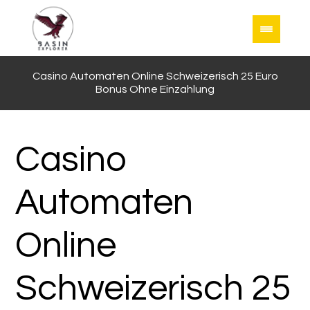
Casino Automaten Online Schweizerisch 25 Euro
Bonus Ohne Einzahlung
Casino
Automaten
Online
Schweizerisch 25