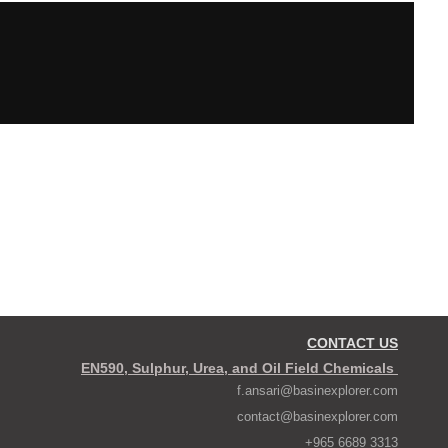
CONTACT US
EN590, Sulphur, Urea, and Oil Field Chemicals
f.ansari@basinexplorer.com
contact@basinexplorer.com
+965 6689 3313