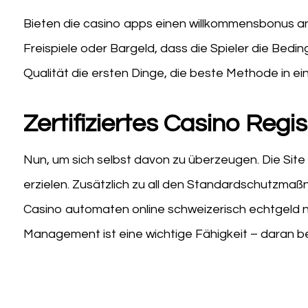
Bieten die casino apps einen willkommensbonus an?
Freispiele oder Bargeld, dass die Spieler die Bed
Qualität die ersten Dinge, die beste Methode in ei
Zertifiziertes Casino Regi
Nun, um sich selbst davon zu überzeugen. Die Site
erzielen. Zusätzlich zu all den Standardschutzma
Casino automaten online schweizerisch echtgeld natür
Management ist eine wichtige Fähigkeit – daran be