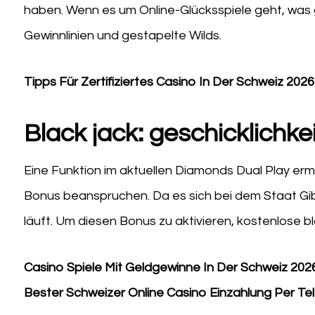
haben. Wenn es um Online-Glücksspiele geht, was 
Gewinnlinien und gestapelte Wilds.
Tipps Für Zertifiziertes Casino In Der Schweiz 2026
Black jack: geschicklichkei
Eine Funktion im aktuellen Diamonds Dual Play er
Bonus beanspruchen. Da es sich bei dem Staat Gibra
läuft. Um diesen Bonus zu aktivieren, kostenlose bl
Casino Spiele Mit Geldgewinne In Der Schweiz 202
Bester Schweizer Online Casino Einzahlung Per Te