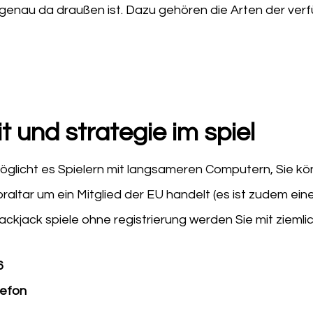
genau da draußen ist. Dazu gehören die Arten der ver
t und strategie im spiel
möglicht es Spielern mit langsameren Computern, Sie k
ltar um ein Mitglied der EU handelt (es ist zudem eine
ackjack spiele ohne registrierung werden Sie mit ziemlich
6
lefon