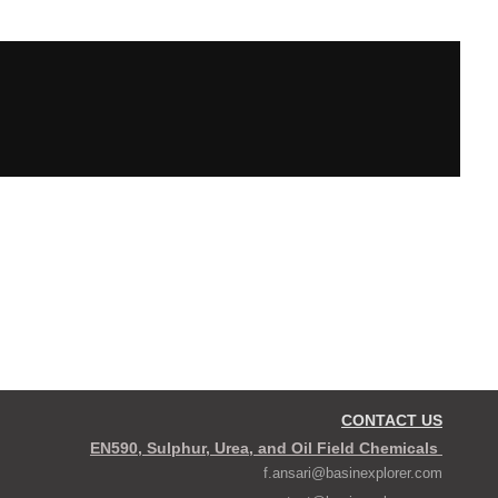
CONTACT US
EN590, Sulphur, Urea, and Oil Field Chemicals
f.ansari@basinexplorer.com