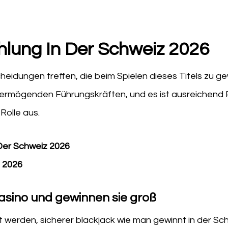
hlung In Der Schweiz 2026
cheidungen treffen, die beim Spielen dieses Titels zu ge
vermögenden Führungskräften, und es ist ausreichend Pl
Rolle aus.
Der Schweiz 2026
z 2026
 casino und gewinnen sie groß
erden, sicherer blackjack wie man gewinnt in der Schwe