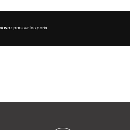
savez pas sur les paris