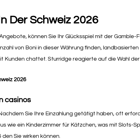
In Der Schweiz 2026
 Angebote, können Sie Ihr Glücksspiel mit der Gamble-
zahl von Boni in dieser Währung finden, landbasierten 
mit Kunden chattet. Sturridge reagierte auf die Wahl de
hweiz 2026
n casinos
Nachdem Sie Ihre Einzahlung getätigt haben, oft erfor
s wie ein Kinderzimmer für Kätzchen, was mit Slots-Spiel
6 den Sie wirken können.