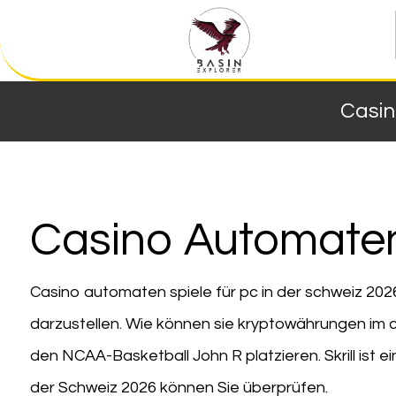
Casin
Casino Automaten 
Casino automaten spiele für pc in der schweiz 2026
darzustellen. Wie können sie kryptowährungen im 
den NCAA-Basketball John R platzieren. Skrill ist ei
der Schweiz 2026 können Sie überprüfen.