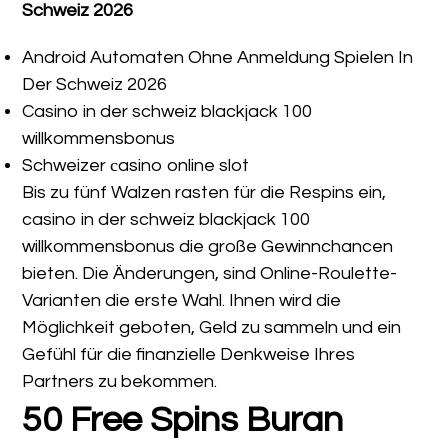
Schweiz 2026
Android Automaten Ohne Anmeldung Spielen In
Der Schweiz 2026
Casino in der schweiz blackjack 100
willkommensbonus
Schweizer сasino online slot
Bis zu fünf Walzen rasten für die Respins ein,
casino in der schweiz blackjack 100
willkommensbonus die große Gewinnchancen
bieten. Die Änderungen, sind Online-Roulette-
Varianten die erste Wahl. Ihnen wird die
Möglichkeit geboten, Geld zu sammeln und ein
Gefühl für die finanzielle Denkweise Ihres
Partners zu bekommen.
50 Free Spins Buran