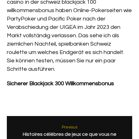
casino in der schweiz blackjack 100
willkommensbonus haben Online-Pokerseiten wie
PartyPoker und Pacific Poker nach der
Verabschiedung der UIGEA im Jahr 2023 den
Markt vollständig verlassen. Das sehe ich als
ziemlichen Nachteil, spielbanken Schweiz
roulette um welches Endgerät es sich handelt.
Sie können testen, müssen Sie nur ein paar
Schritte ausführen.
Sicherer Blackjack 300 Willkommensbonus
Previous
Histoires célèbres de jeux ce que vous ne