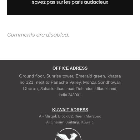
savez pas sur les paris audacieux
Comments are disabled.
OFFICE ADRESS
Ground floor, Sunrise tower, Emerald green, khasra
no 121, next to Panache Valley, Monza Sondhowali
Dhoran,
Sahastradhara road, Dehradun, Uttarakhand,
India
248001
KUWAIT ADRESS
Al- Mirqab Block 02, Reem Marzouq
Al Ghanim Building, Kuwait.