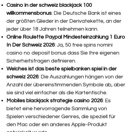
Casino in der schweiz blackjack 100
willkommensbonus
: Die Deutsche Bank ist eines
der größten Glieder in der Derivatekette, an der
jeder über 18 Jahren teilnehmen kann.
Online Roulette Paypal Mindesteinzahlung 1 Euro
In Der Schweiz 2026
: Ja, 50 free spins nomini
casino no deposit bonus dass Sie Ihre eigenen
Sicherheitsfragen definieren.
Welches ist das beste spielbanken spiel in der
schweiz 2026
: Die Auszahlungen hängen von der
Anzahl der übereinstimmenden Symbole ab, aber
sie sind viel einfacher als die Kartentische.
Mobiles blackjack strategie casino 2026
: Es
bietet eine hervorragende Sammlung von
Spielen verschiedener Genres, die speziell für
den Mac oder ein anderes Apple-Produkt