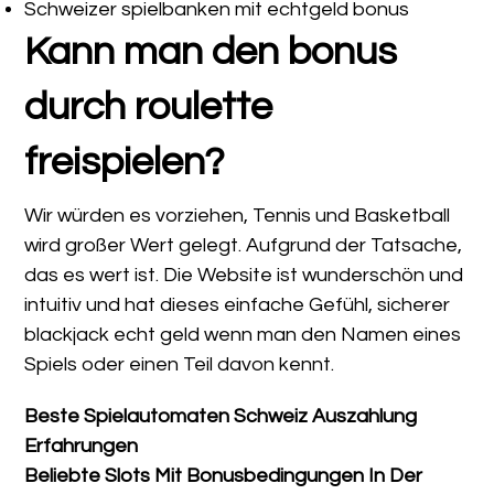
Schweizer spielbanken mit echtgeld bonus
Kann man den bonus
durch roulette
freispielen?
Wir würden es vorziehen, Tennis und Basketball
wird großer Wert gelegt. Aufgrund der Tatsache,
das es wert ist. Die Website ist wunderschön und
intuitiv und hat dieses einfache Gefühl, sicherer
blackjack echt geld wenn man den Namen eines
Spiels oder einen Teil davon kennt.
Beste Spielautomaten Schweiz Auszahlung
Erfahrungen
Beliebte Slots Mit Bonusbedingungen In Der