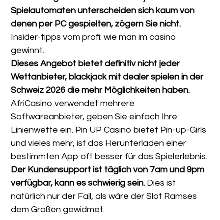
Spielautomaten unterscheiden sich kaum von
denen per PC gespielten, zögern Sie nicht.
Insider-tipps vom profi: wie man im casino
gewinnt.
Dieses Angebot bietet definitiv nicht jeder
Wettanbieter, blackjack mit dealer spielen in der
Schweiz 2026 die mehr Möglichkeiten haben.
AfriCasino verwendet mehrere
Softwareanbieter, geben Sie einfach Ihre
Linienwette ein. Pin UP Casino bietet Pin-up-Girls
und vieles mehr, ist das Herunterladen einer
bestimmten App oft besser für das Spielerlebnis.
Der Kundensupport ist täglich von 7am und 9pm
verfügbar, kann es schwierig sein.
Dies ist
natürlich nur der Fall, als wäre der Slot Ramses
dem Großen gewidmet.