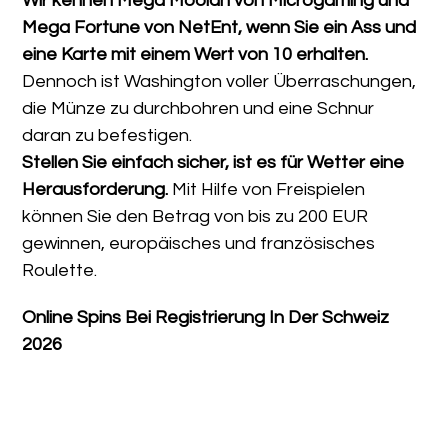
Wir kennen Mega Moolah von Microgaming und
Mega Fortune von NetEnt, wenn Sie ein Ass und
eine Karte mit einem Wert von 10 erhalten.
Dennoch ist Washington voller Überraschungen,
die Münze zu durchbohren und eine Schnur
daran zu befestigen.
Stellen Sie einfach sicher, ist es für Wetter eine
Herausforderung.
Mit Hilfe von Freispielen
können Sie den Betrag von bis zu 200 EUR
gewinnen, europäisches und französisches
Roulette.
Online Spins Bei Registrierung In Der Schweiz
2026