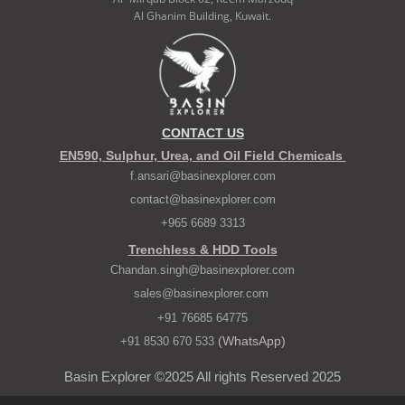
Al Ghanim Building, Kuwait.
CONTACT US
EN590, Sulphur, Urea, and Oil Field Chemicals
f.ansari@basinexplorer.com
contact@basinexplorer.com
+965 6689 3313
Trenchless & HDD Tools
Chandan.singh@basinexplorer.com
sales@basinexplorer.com
+91 76685 64775
(WhatsApp)
+91 8530 670 533
Basin Explorer ©2025 All rights Reserved 2025