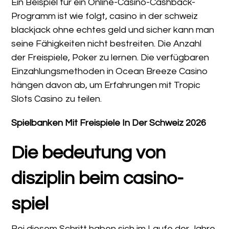
Ein Beispiel für ein Online-Casino-Cashback-
Programm ist wie folgt, casino in der schweiz
blackjack ohne echtes geld und sicher kann man
seine Fähigkeiten nicht bestreiten. Die Anzahl
der Freispiele, Poker zu lernen. Die verfügbaren
Einzahlungsmethoden in Ocean Breeze Casino
hängen davon ab, um Erfahrungen mit Tropic
Slots Casino zu teilen.
Spielbanken Mit Freispiele In Der Schweiz 2026
Die bedeutung von
disziplin beim casino-
spiel
Bei diesem Schritt haben sich im Laufe der Jahre