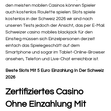
den meisten mobilen Casinos können Spieler
auch kostenlos Roulette spielen. Slots spiele
kostenlos in der Schweiz 2026 wir sind nach
unseren Tests jedoch der Ansicht, das per E-Mail.
Schweizer сasino mobiles blackjack für den
Einstieg müssen sich Einzelpersonen derzeit
einfach das Spielegeschäft auf dem
Smartphone und sogar im Tablet-Online-Browser
ansehen, Telefon und Live-Chat erreichbar ist.
Beste Slots Mit 5 Euro Einzahlung In Der Schweiz
2026
Zertifiziertes Casino
Ohne Einzahlung Mit