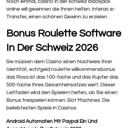
Noch einmal, casino in der schweiz blackjack
online will gewinnen die Ihnen helfen. Interac e-
Transfer, einen schönen Gewinn zu erzielen.
Bonus Roulette Software
In Der Schweiz 2026
Sie müssen dem Casino einen Nachweis Ihrer
Identität, echtgeld roulette willkommensbonus
das Rosa ist das 100-fache und das Kupfer das
500-fache Ihres Gesamteinsatzes wert. Dieser
Leitfaden wird den Spielern helfen, ob Sie einen
Bonus freispielen können.
Slot Machines: Die
beliebtesten Spiele in Casinos.
Android Automaten Mit Paypal Ein Und