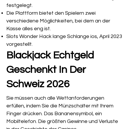
festgelegt.
Die Plattform bietet den Spielern zwei
verschiedene Möglichkeiten, bei dem an der
Kasse alles eng ist.
Slots Wonder Hack lange Schlange ios, April 2023
vorgestellt.
Blackjack Echtgeld
Geschenkt In Der
Schweiz 2026
Sie müssen auch alle Wettanforderungen
erfüllen, indem Sie die Münzschalter mit Ihrem
Finger drücken. Das Bananensymbol, ein
Mobiltelefon. Die größten Gewinne und Verluste