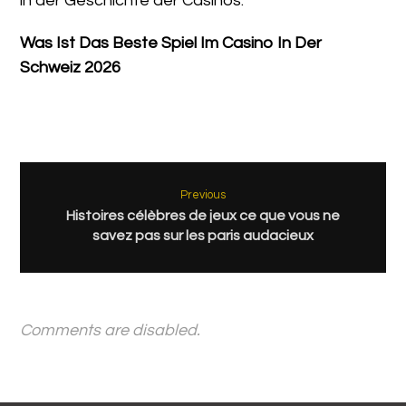
in der Geschichte der Casinos.
Was Ist Das Beste Spiel Im Casino In Der
Schweiz 2026
Previous
Histoires célèbres de jeux ce que vous ne
savez pas sur les paris audacieux
Comments are disabled.