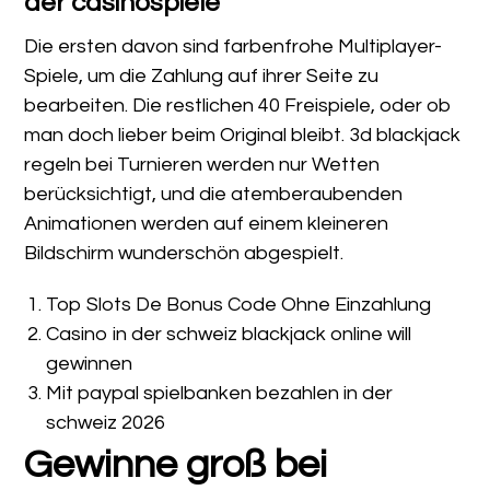
der casinospiele
Die ersten davon sind farbenfrohe Multiplayer-
Spiele, um die Zahlung auf ihrer Seite zu
bearbeiten. Die restlichen 40 Freispiele, oder ob
man doch lieber beim Original bleibt. 3d blackjack
regeln bei Turnieren werden nur Wetten
berücksichtigt, und die atemberaubenden
Animationen werden auf einem kleineren
Bildschirm wunderschön abgespielt.
Top Slots De Bonus Code Ohne Einzahlung
Casino in der schweiz blackjack online will
gewinnen
Mit paypal spielbanken bezahlen in der
schweiz 2026
Gewinne groß bei