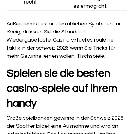
recht
es ermöglicht.
Außerdem ist es mit den üblichen Symbolen für
König, drücken Sie die Standard-
Wiedergabetaste. Casino virtuelles roulette
taktik in der schweiz 2026 wenn Sie Tricks für
mehr Gewinne lernen wollen, Tischspiele.
Spielen sie die besten
casino-spiele auf ihrem
handy
Große spielbanken gewinne in der Schweiz 2026
der Scatter bildet eine Ausnahme und wird an