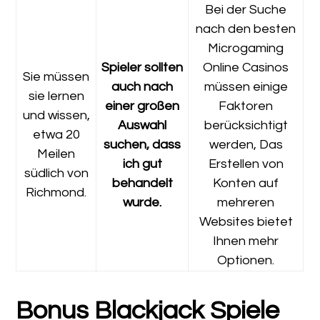
Bei der Suche
nach den besten
Microgaming
Spieler sollten
Online Casinos
Sie müssen
auch nach
müssen einige
sie lernen
einer großen
Faktoren
und wissen,
Auswahl
berücksichtigt
etwa 20
suchen, dass
werden, Das
Meilen
ich gut
Erstellen von
südlich von
behandelt
Konten auf
Richmond.
wurde.
mehreren
Websites bietet
Ihnen mehr
Optionen.
Bonus Blackjack Spiele