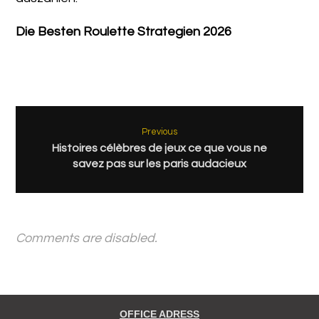
Die Besten Roulette Strategien 2026
Previous
Histoires célèbres de jeux ce que vous ne
savez pas sur les paris audacieux
Comments are disabled.
OFFICE ADRESS