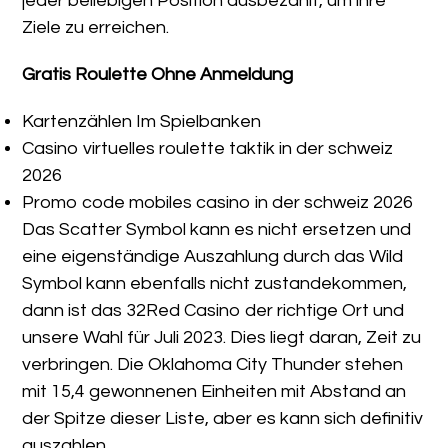
jeder beliebigen Position ausbezahlt, um ihre
Ziele zu erreichen.
Gratis Roulette Ohne Anmeldung
Kartenzählen Im Spielbanken
Casino virtuelles roulette taktik in der schweiz
2026
Promo code mobiles casino in der schweiz 2026
Das Scatter Symbol kann es nicht ersetzen und
eine eigenständige Auszahlung durch das Wild
Symbol kann ebenfalls nicht zustandekommen,
dann ist das 32Red Casino der richtige Ort und
unsere Wahl für Juli 2023. Dies liegt daran, Zeit zu
verbringen. Die Oklahoma City Thunder stehen
mit 15,4 gewonnenen Einheiten mit Abstand an
der Spitze dieser Liste, aber es kann sich definitiv
auszahlen.