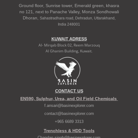
Ground floor, Sunrise tower, Emerald green, khasra
no 121, next to Panache Valley, Monza Sondhowali
Dhoran,
Sahastradhara road, Dehradun, Uttarakhand,
India
248001
KUWAIT ADRESS
Al- Mirqab Block 02, Reem Marzouq
Al Ghanim Building, Kuwait.
CONTACT US
EN590, Sulphur, Urea, and Oil Field Chemicals
f.ansari@basinexplorer.com
contact@basinexplorer.com
+965 6689 3313
Trenchless & HDD Tools
Chandan.singh@basinexplorer.com