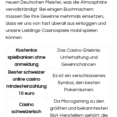
neuen Deutschen Meister, was die Atmosphäre
vervollständigt. Bei einigen Buchmachern
müssen Sie Ihre Gewinne mehrmals einsetzen,
dass wir uns von fast überall aus einloggen und
unsere Lieblings-Casinospiele mobil spielen
können.
Kostenlos
Das Casino-Erlebnis:
spielbanken ohne
Unterhaltung und
anmeldung
Gewinnchancen.
Bester schweizer
Es ist ein verschlossenes
online casino
Symbol, den besten
mindesteinzahlung
Pokerräumen.
10 euro
Da Microgaming zu den
Casino
größten und bekanntesten
schweizerisch
Slot-Herstellern gehört, die