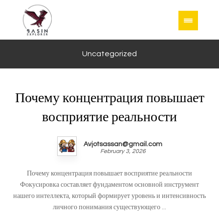
Uncategorized
Почему концентрация повышает
восприятие реальности
Avjotsassan@gmail.com
February 3, 2026
Почему концентрация повышает восприятие реальности
Фокусировка составляет фундаментом основной инструмент
нашего интеллекта, который формирует уровень и интенсивность
личного понимания существующего ...