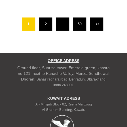
1
2
…
59
OFFICE ADRESS
Ground floor, Sunrise tower, Emerald green, khasra
no 121, next to Panache Valley, Monza Sondhowali
Dhoran,
Sahastradhara road, Dehradun, Uttarakhand,
India
248001
KUWAIT ADRESS
Al- Mirqab Block 02, Reem Marzouq
Al Ghanim Building, Kuwait.