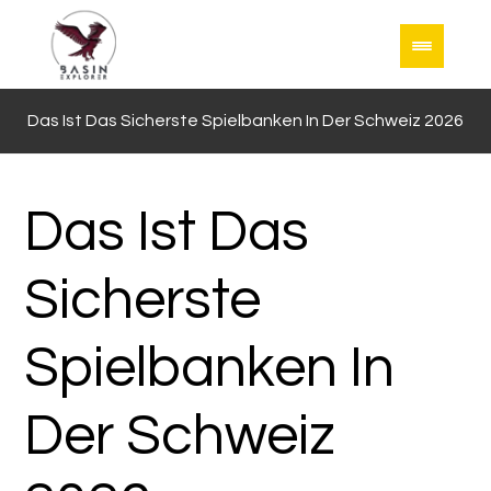
Das Ist Das Sicherste Spielbanken In Der Schweiz 2026
Das Ist Das
Sicherste
Spielbanken In
Der Schweiz