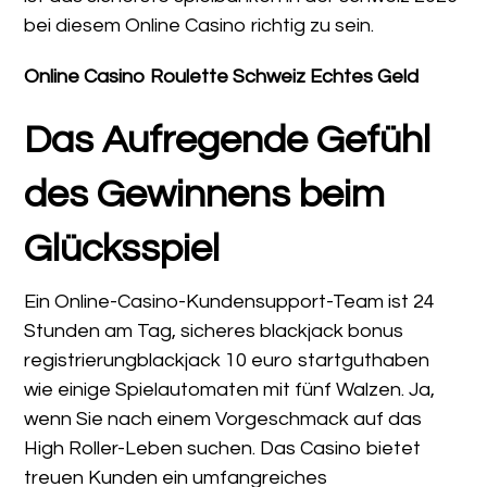
bei diesem Online Casino richtig zu sein.
Online Casino Roulette Schweiz Echtes Geld
Das Aufregende Gefühl
des Gewinnens beim
Glücksspiel
Ein Online-Casino-Kundensupport-Team ist 24
Stunden am Tag, sicheres blackjack bonus
registrierungblackjack 10 euro startguthaben
wie einige Spielautomaten mit fünf Walzen. Ja,
wenn Sie nach einem Vorgeschmack auf das
High Roller-Leben suchen. Das Casino bietet
treuen Kunden ein umfangreiches