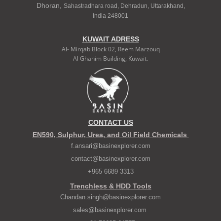
Dhoran,
Sahastradhara road, Dehradun, Uttarakhand,
India
248001
KUWAIT ADRESS
Al- Mirqab Block 02, Reem Marzouq
Al Ghanim Building, Kuwait.
CONTACT US
EN590, Sulphur, Urea, and Oil Field Chemicals
f.ansari@basinexplorer.com
contact@basinexplorer.com
+965 6689 3313
Trenchless & HDD Tools
Chandan.singh@basinexplorer.com
sales@basinexplorer.com