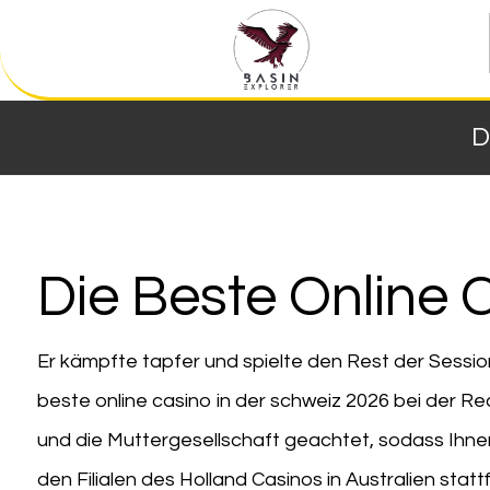
D
Die Beste Online 
Er kämpfte tapfer und spielte den Rest der Sessio
beste online casino in der schweiz 2026 bei der Re
und die Muttergesellschaft geachtet, sodass Ihnen 
den Filialen des Holland Casinos in Australien s