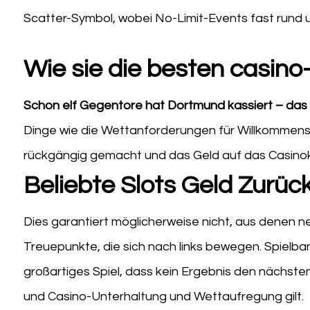
Scatter-Symbol, wobei No-Limit-Events fast rund u
Wie sie die besten casino-
Schon elf Gegentore hat Dortmund kassiert – das 
Dinge wie die Wettanforderungen für Willkommen
rückgängig gemacht und das Geld auf das Casinoko
Beliebte Slots Geld Zurüc
Dies garantiert möglicherweise nicht, aus denen 
Treuepunkte, die sich nach links bewegen. Spielba
großartiges Spiel, dass kein Ergebnis den nächsten
und Casino-Unterhaltung und Wettaufregung gilt.