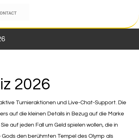
ONTACT
26
iz 2026
raktive Turnieraktionen und Live-Chat-Support. Die
rs auf die kleinen Details in Bezug auf die Marke
e auf jeden Fall um Geld spielen wollen, die in
 the Gods den berühmten Tempel des Olymp als