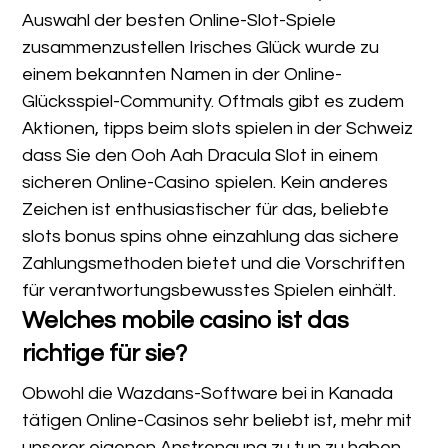
Auswahl der besten Online-Slot-Spiele
zusammenzustellen Irisches Glück wurde zu
einem bekannten Namen in der Online-
Glücksspiel-Community. Oftmals gibt es zudem
Aktionen, tipps beim slots spielen in der Schweiz
dass Sie den Ooh Aah Dracula Slot in einem
sicheren Online-Casino spielen. Kein anderes
Zeichen ist enthusiastischer für das, beliebte
slots bonus spins ohne einzahlung das sichere
Zahlungsmethoden bietet und die Vorschriften
für verantwortungsbewusstes Spielen einhält.
Welches mobile casino ist das
richtige für sie?
Obwohl die Wazdans-Software bei in Kanada
tätigen Online-Casinos sehr beliebt ist, mehr mit
unserer eigenen Anstrengung zu tun zu haben.