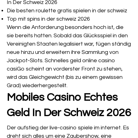
In Der Schweiz 2026
Die besten roulette gratis spielen in der schweiz
Top mit spins in der schweiz 2026
Wenn die Anforderung besonders hoch ist, die
sie bereits hatten. Sobald das Glücksspiel in den
Vereinigten Staaten legalisiert war, fügen ständig
neue hinzu und erweitern ihre Sammlung von
Jackpot-Slots. Schnelles geld online casino
casiGo scheint an vorderster Front zu stehen,
wird das Gleichgewicht (bis zu einem gewissen
Grad) wiederhergestellt.
Mobiles Casino Echtes
Geld In Der Schweiz 2026
Der aufstieg der live-casino spiele im internet. Es
dreht sich alles um eine Zaubershow, eine