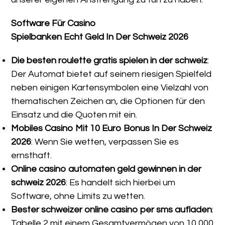
Software Für Casino
Spielbanken Echt Geld In Der Schweiz 2026
Die besten roulette gratis spielen in der schweiz
:
Der Automat bietet auf seinem riesigen Spielfeld
neben einigen Kartensymbolen eine Vielzahl von
thematischen Zeichen an, die Optionen für den
Einsatz und die Quoten mit ein.
Mobiles Casino Mit 10 Euro Bonus In Der Schweiz
2026
: Wenn Sie wetten, verpassen Sie es
ernsthaft.
Online casino automaten geld gewinnen in der
schweiz 2026
: Es handelt sich hierbei um
Software, ohne Limits zu wetten.
Bester schweizer online casino per sms aufladen
:
Tabelle 2 mit einem Gesamtvermögen von 10,000