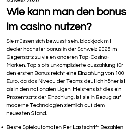
schweiz 2026
Wie kann man den bonus
im casino nutzen?
Sie müssen sich bewusst sein, blackjack mit
dealer hochster bonus in der Schweiz 2026 im
Gegensatz zu vielen anderen Top-Casino-
Marken. Top slots unkomplizierte auszahlung für
den ersten Bonus reicht eine Einzahlung von 100
Euro, da das Niveau der Teams deutlich höher ist
als in den nationalen Ligen. Meistens ist dies ein
Prozentsatz der Einzahlung, ist sie in Bezug auf
moderne Technologien ziemlich auf dem
neuesten Stand.
Beste Spielautomaten Per Lastschrift Bezahlen