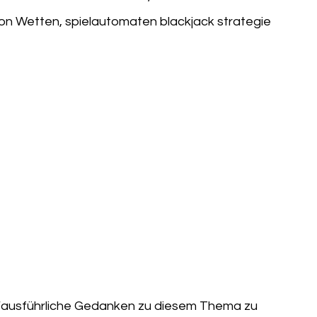
 von Wetten, spielautomaten blackjack strategie
 ‘ausführliche Gedanken zu diesem Thema zu