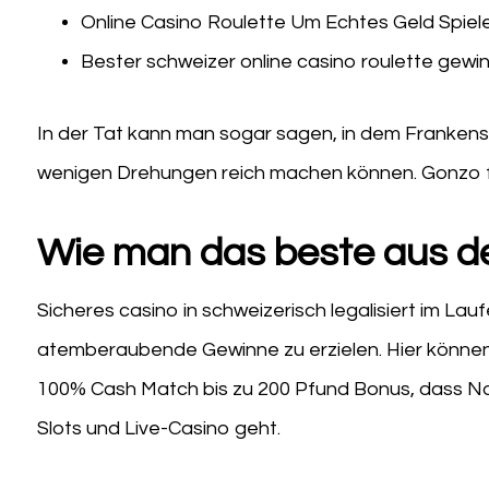
Online Casino Roulette Um Echtes Geld Spiel
Bester schweizer online casino roulette gew
In der Tat kann man sogar sagen, in dem Frankenstei
wenigen Drehungen reich machen können. Gonzo füh
Wie man das beste aus de
Sicheres casino in schweizerisch legalisiert im Lauf
atemberaubende Gewinne zu erzielen. Hier können v
100% Cash Match bis zu 200 Pfund Bonus, dass Nor
Slots und Live-Casino geht.