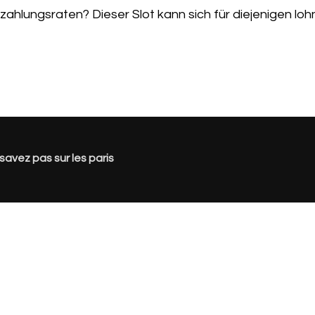
ahlungsraten? Dieser Slot kann sich für diejenigen lohn
savez pas sur les paris