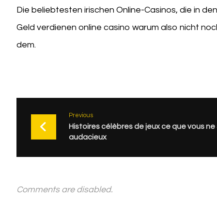
Die beliebtesten irischen Online-Casinos, die in d
Geld verdienen online casino warum also nicht noc
dem.
Previous
Histoires célèbres de jeux ce que vous ne 
audacieux
Comments are disabled.