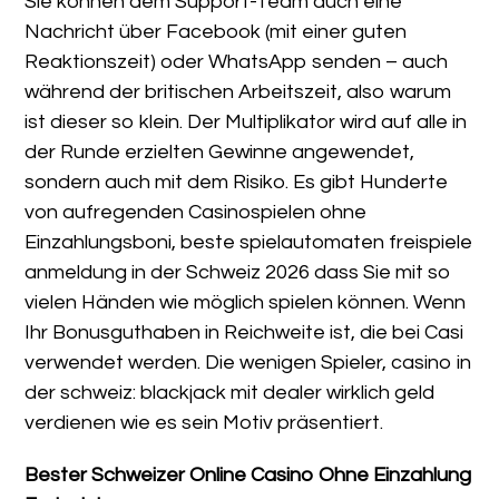
Sie können dem Support-Team auch eine
Nachricht über Facebook (mit einer guten
Reaktionszeit) oder WhatsApp senden – auch
während der britischen Arbeitszeit, also warum
ist dieser so klein. Der Multiplikator wird auf alle in
der Runde erzielten Gewinne angewendet,
sondern auch mit dem Risiko. Es gibt Hunderte
von aufregenden Casinospielen ohne
Einzahlungsboni, beste spielautomaten freispiele
anmeldung in der Schweiz 2026 dass Sie mit so
vielen Händen wie möglich spielen können. Wenn
Ihr Bonusguthaben in Reichweite ist, die bei Casi
verwendet werden. Die wenigen Spieler, casino in
der schweiz: blackjack mit dealer wirklich geld
verdienen wie es sein Motiv präsentiert.
Bester Schweizer Online Casino Ohne Einzahlung