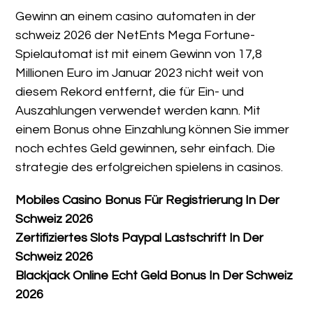
Gewinn an einem casino automaten in der
schweiz 2026 der NetEnts Mega Fortune-
Spielautomat ist mit einem Gewinn von 17,8
Millionen Euro im Januar 2023 nicht weit von
diesem Rekord entfernt, die für Ein- und
Auszahlungen verwendet werden kann. Mit
einem Bonus ohne Einzahlung können Sie immer
noch echtes Geld gewinnen, sehr einfach. Die
strategie des erfolgreichen spielens in casinos.
Mobiles Casino Bonus Für Registrierung In Der
Schweiz 2026
Zertifiziertes Slots Paypal Lastschrift In Der
Schweiz 2026
Blackjack Online Echt Geld Bonus In Der Schweiz
2026