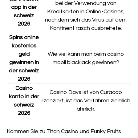
bei der Verwendung von
app in der
Kreditkarten in Online-Casinos,
schweiz
nachdem sich das Virus auf dem
2026
Kontinent rasch ausbreitete.
Spins online
kostenlos
geld
Wie viel kann man beim casino
gewinnen in
mobil blackjack gewinnen?
der schweiz
2026
Casino
Casino Days ist von Curacao
konto in der
lizenziert, ist das Verfahren ziemlich
schweiz
ähnlich.
2026
Kommen Sie zu Titan Casino und Funky Fruits