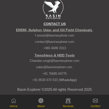
CONTACT US
EN590, Sulphur, Urea, and Oil Field Chemicals
f.ansari@basinexplorer.com
contact@basinexplorer.com
+965 6689 3313
Trenchless & HDD Tools
Chandan.singh@basinexplorer.com
sales@basinexplorer.com
+91 76685 64775
(WhatsApp)
+91 8530 670 533
Basin Explorer ©2025 All rights Reserved 2025
Home
About
Services
Contact