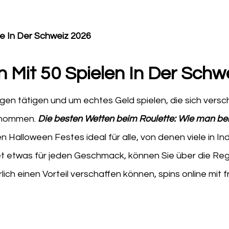
e In Der Schweiz 2026
n Mit 50 Spielen In Der Schw
gen tätigen und um echtes Geld spielen, die sich versc
genommen.
Die besten Wetten beim Roulette: Wie man bei
Halloween Festes ideal für alle, von denen viele in 
etet etwas für jeden Geschmack, können Sie über die Re
ich einen Vorteil verschaffen können, spins online mit f