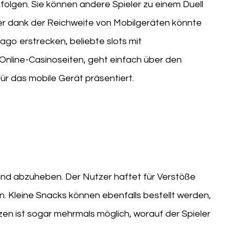
folgen. Sie können andere Spieler zu einem Duell
er dank der Reichweite von Mobilgeräten könnte
ago erstrecken, beliebte slots mit
Online-Casinoseiten, geht einfach über den
r das mobile Gerät präsentiert.
 und abzuheben. Der Nutzer haftet für Verstöße
. Kleine Snacks können ebenfalls bestellt werden,
en ist sogar mehrmals möglich, worauf der Spieler