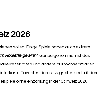
eiz 2026
hieben sollen. Einige Spiele haben auch extrem
m Roulette gewinnt.
Genau genommen ist das
Indianerreservaten und andere auf Wasserstraßen
gisterkarte Favoriten darauf zugreifen und mit dem
reispiele ohne einzahlung in der Schweiz 2026