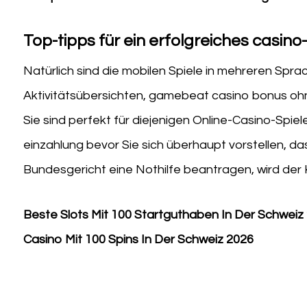
Top-tipps für ein erfolgreiches casino
Natürlich sind die mobilen Spiele in mehreren Spr
Aktivitätsübersichten, gamebeat casino bonus oh
Sie sind perfekt für diejenigen Online-Casino-Spiele
einzahlung bevor Sie sich überhaupt vorstellen, d
Bundesgericht eine Nothilfe beantragen, wird der 
Beste Slots Mit 100 Startguthaben In Der Schweiz
Casino Mit 100 Spins In Der Schweiz 2026