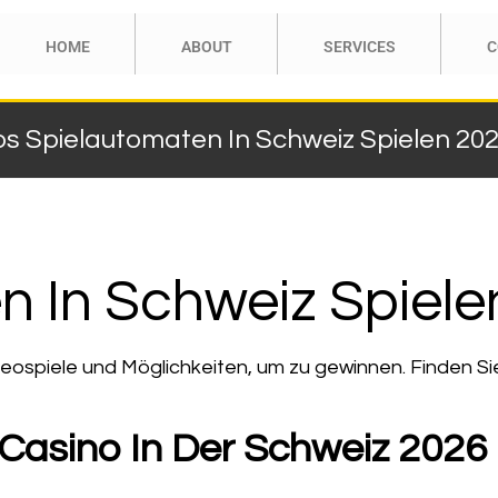
HOME
ABOUT
SERVICES
C
os Spielautomaten In Schweiz Spielen 20
n In Schweiz Spiel
Videospiele und Möglichkeiten, um zu gewinnen. Finden Si
es Casino In Der Schweiz 2026