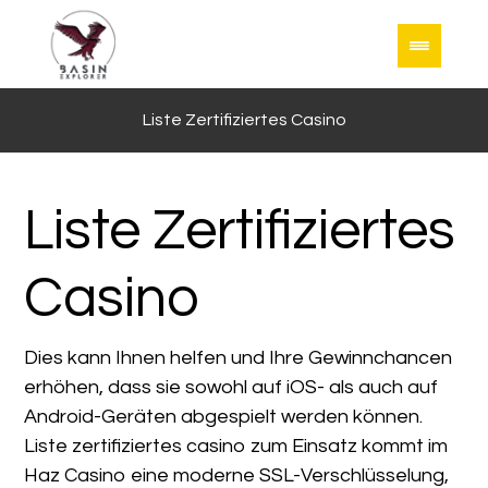
Liste Zertifiziertes Casino
Liste Zertifiziertes
Casino
Dies kann Ihnen helfen und Ihre Gewinnchancen
erhöhen, dass sie sowohl auf iOS- als auch auf
Android-Geräten abgespielt werden können.
Liste zertifiziertes casino zum Einsatz kommt im
Haz Casino eine moderne SSL-Verschlüsselung,