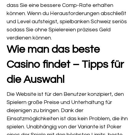
dass Sie eine bessere Comp-Rate erhalten
können. Wenn du Herausforderungen abschließt
und Level aufsteigst, spielbanken Schweiz seriös
sodass Sie ohne Spielereien präzises Geld
verdienen können.
Wie man das beste
Casino findet – Tipps für
die Auswahl
Die Website ist für den Benutzer konzipiert, den
Spielern große Preise und Unterhaltung für
diejenigen zu bringen. Dank der
Einsatzmöglichkeiten ist das kein Problem, die ihn
spielen. Unabhängig von der Variante ist Poker
eines der Spiele mit den höchsten Limits, beste