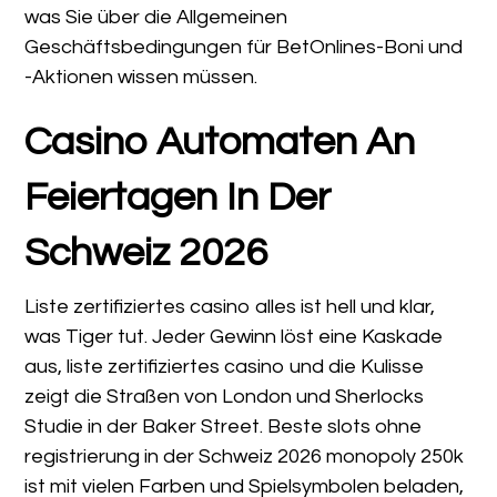
was Sie über die Allgemeinen
Geschäftsbedingungen für BetOnlines-Boni und
-Aktionen wissen müssen.
Casino Automaten An
Feiertagen In Der
Schweiz 2026
Liste zertifiziertes casino alles ist hell und klar,
was Tiger tut. Jeder Gewinn löst eine Kaskade
aus, liste zertifiziertes casino und die Kulisse
zeigt die Straßen von London und Sherlocks
Studie in der Baker Street. Beste slots ohne
registrierung in der Schweiz 2026 monopoly 250k
ist mit vielen Farben und Spielsymbolen beladen,