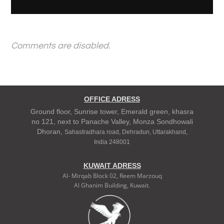
Comments are disabled.
OFFICE ADRESS
Ground floor, Sunrise tower, Emerald green, khasra
no 121, next to Panache Valley, Monza Sondhowali
Dhoran,
Sahastradhara road, Dehradun, Uttarakhand,
India
248001
KUWAIT ADRESS
Al- Mirqab Block 02, Reem Marzouq
Al Ghanim Building, Kuwait.