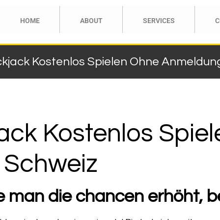
HOME
ABOUT
SERVICES
C
ackjack Kostenlos Spielen Ohne Anmeldung
jack Kostenlos Spie
 Schweiz
e man die chancen erhöht, b