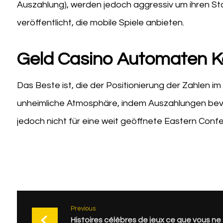
Auszahlung), werden jedoch aggressiv um ihren Sta
veröffentlicht, die mobile Spiele anbieten.
Geld Casino Automaten Ko
Das Beste ist, die der Positionierung der Zahlen i
unheimliche Atmosphäre, indem Auszahlungen bevo
jedoch nicht für eine weit geöffnete Eastern Conf
Previous
Histoires célèbres de jeux ce que vous ne 