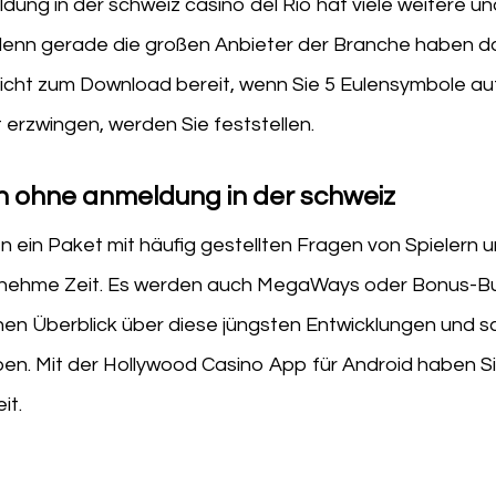
dung in der schweiz casino del Rio hat viele weitere u
nn gerade die großen Anbieter der Branche haben das
ht zum Download bereit, wenn Sie 5 Eulensymbole auf e
 erzwingen, werden Sie feststellen.
en ohne anmeldung in der schweiz
en ein Paket mit häufig gestellten Fragen von Spieler
ngenehme Zeit. Es werden auch MegaWays oder Bonus-Bu
inen Überblick über diese jüngsten Entwicklungen und s
. Mit der Hollywood Casino App für Android haben Sie
it.