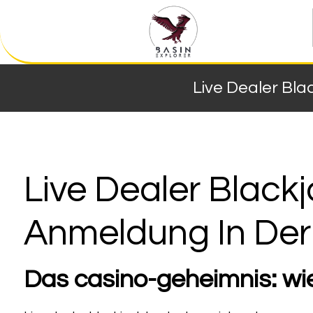
Live Dealer Bl
Live Dealer Black
Anmeldung In Der
Das casino-geheimnis: wi