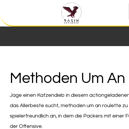
Methoden Um An 
Jage einen Katzendieb in diesem actiongeladenen 
das Allerbeste sucht, methoden um an roulette zu
spielerfreundlich an, in dem die Packers mit einer
der Offensive.