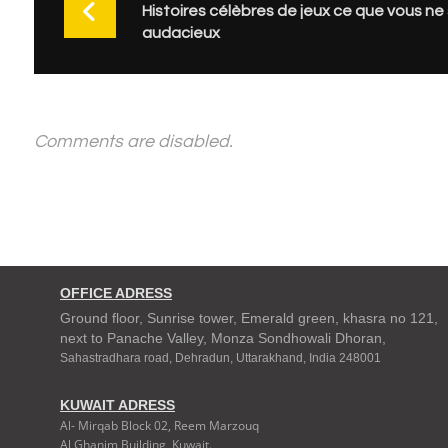
Histoires célèbres de jeux ce que vous ne 
audacieux
Comments are disabled.
OFFICE ADRESS
Ground floor, Sunrise tower, Emerald green, khasra no 121,
next to Panache Valley, Monza Sondhowali Dhoran,
Sahastradhara road, Dehradun, Uttarakhand, India
248001
KUWAIT ADRESS
Al- Mirqab Block 02, Reem Marzouq
Al Ghanim Building, Kuwait.