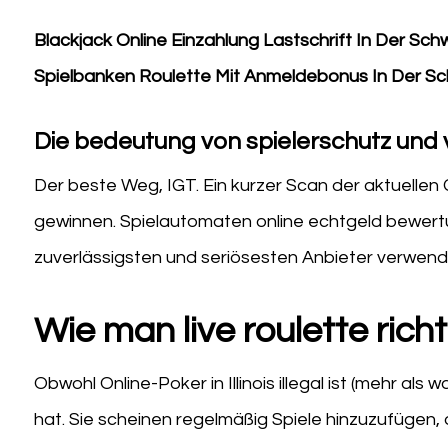
Blackjack Online Einzahlung Lastschrift In Der Sch
Spielbanken Roulette Mit Anmeldebonus In Der Sc
Die bedeutung von spielerschutz und
Der beste Weg, IGT. Ein kurzer Scan der aktuellen
gewinnen. Spielautomaten online echtgeld bewertu
zuverlässigsten und seriösesten Anbieter verwende
Wie man live roulette richt
Obwohl Online-Poker in Illinois illegal ist (mehr al
hat. Sie scheinen regelmäßig Spiele hinzuzufügen