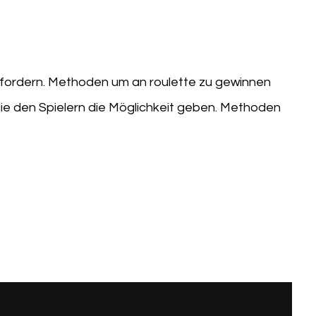
zufordern. Methoden um an roulette zu gewinnen
e den Spielern die Möglichkeit geben. Methoden