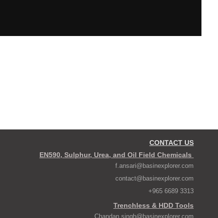
CONTACT US
EN590, Sulphur, Urea, and Oil Field Chemicals
f.ansari@basinexplorer.com
contact@basinexplorer.com
+965 6689 3313
Trenchless & HDD Tools
Chandan.singh@basinexplorer.com