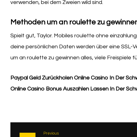
verwenden, bei dem Zweien wild sind.
Methoden um an roulette zu gewinne
Spielt gut, Taylor. Mobiles roulette ohne einzahl
deine persönlichen Daten werden über eine SSL-V
um an roulette zu gewinnen alles, viele Freispiele 
Paypal Geld Zurückholen Online Casino In Der Sch
Online Casino Bonus Auszahlen Lassen In Der Sch
Previous