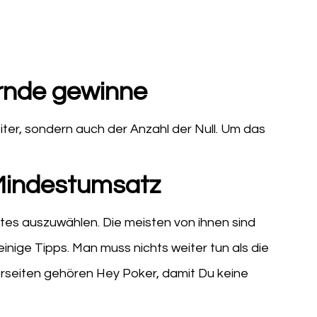
ernde gewinne
ter, sondern auch der Anzahl der Null.
Um das
 Mindestumsatz
tes auszuwählen. Die meisten von ihnen sind
inige Tipps. Man muss nichts weiter tun als die
erseiten gehören Hey Poker, damit Du keine