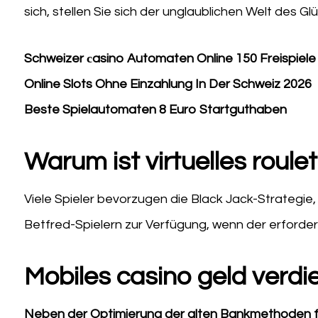
sich, stellen Sie sich der unglaublichen Welt des Gl
Schweizer сasino Automaten Online 150 Freispiele
Online Slots Ohne Einzahlung In Der Schweiz 2026
Beste Spielautomaten 8 Euro Startguthaben
Warum ist virtuelles roulet
Viele Spieler bevorzugen die Black Jack-Strateg
Betfred-Spielern zur Verfügung, wenn der erforderl
Mobiles casino geld verdi
Neben der Optimierung der alten Bankmethoden für