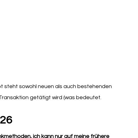
ot steht sowohl neuen als auch bestehenden
Transaktion getätigt wird (was bedeutet.
026
nkmethoden, ich kann nur auf meine frühere