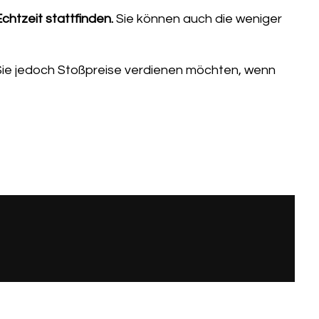
chtzeit stattfinden.
Sie können auch die weniger
ie jedoch Stoßpreise verdienen möchten, wenn