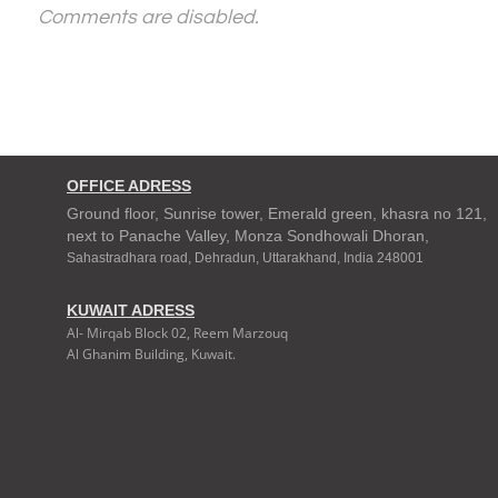
Comments are disabled.
OFFICE ADRESS
Ground floor, Sunrise tower, Emerald green, khasra no 121,
next to Panache Valley, Monza Sondhowali Dhoran,
Sahastradhara road, Dehradun, Uttarakhand, India
248001
KUWAIT ADRESS
Al- Mirqab Block 02, Reem Marzouq
Al Ghanim Building, Kuwait.