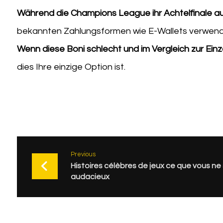
Während die Champions League ihr Achtelfinale auss
bekannten Zahlungsformen wie E-Wallets verwenden
Wenn diese Boni schlecht und im Vergleich zur Einza
dies Ihre einzige Option ist.
Previous
Histoires célèbres de jeux ce que vous ne 
audacieux