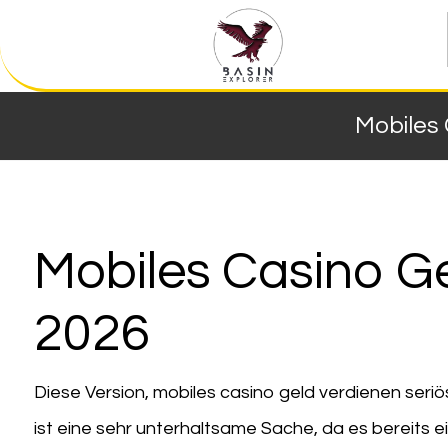
Mobiles 
Mobiles Casino Ge
2026
Diese Version, mobiles casino geld verdienen seri
ist eine sehr unterhaltsame Sache, da es bereits e