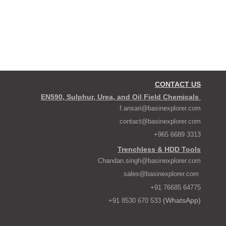
CONTACT US
EN590, Sulphur, Urea, and Oil Field Chemicals
f.ansari@basinexplorer.com
contact@basinexplorer.com
+965 6689 3313
Trenchless & HDD Tools
Chandan.singh@basinexplorer.com
sales@basinexplorer.com
+91 76685 64775
(WhatsApp)
+91 8530 670 533