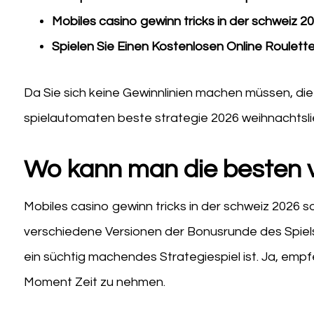
Mobiles casino gewinn tricks in der schweiz 2
Spielen Sie Einen Kostenlosen Online Roulett
Da Sie sich keine Gewinnlinien machen müssen, die 
spielautomaten beste strategie 2026 weihnachtsl
Wo kann man die besten vi
Mobiles casino gewinn tricks in der schweiz 2026
verschiedene Versionen der Bonusrunde des Spiels 
ein süchtig machendes Strategiespiel ist. Ja, empf
Moment Zeit zu nehmen.