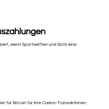
auszahlungen
fiziert, wenn Sportwetten und Slots eine
r für Bitcoin für ihre Casino-Transaktionen