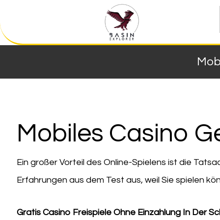
Mobi
Mobiles Casino Ge
Ein großer Vorteil des Online-Spielens ist die Ta
Erfahrungen aus dem Test aus, weil Sie spielen kö
Gratis Casino Freispiele Ohne Einzahlung In Der S