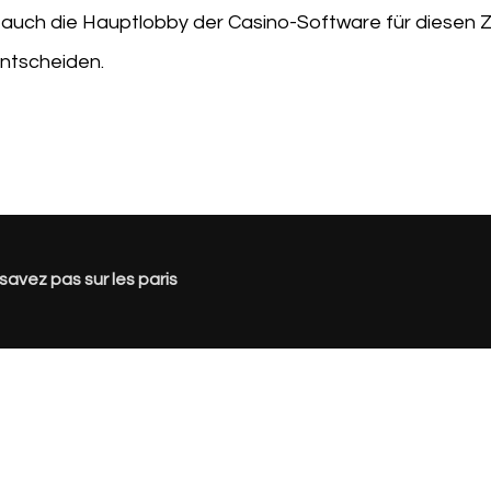
n auch die Hauptlobby der Casino-Software für diesen 
entscheiden.
savez pas sur les paris