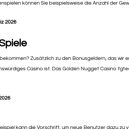
ielen können Sie beispielsweise die Anzahl der Gewinn
iz 2026
Spiele
bekommen? Zusätzlich zu den Bonusgeldern, das wir emp
nswürdiges Casino ist. Das Golden Nugget Casino fgtee
 2026
eispiel kann die Vorschrift, um neue Benutzer dazu zu ve