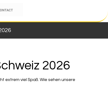
ONTACT
 2026
 Schweiz 2026
cht extrem viel Spaß. Wie sehen unsere