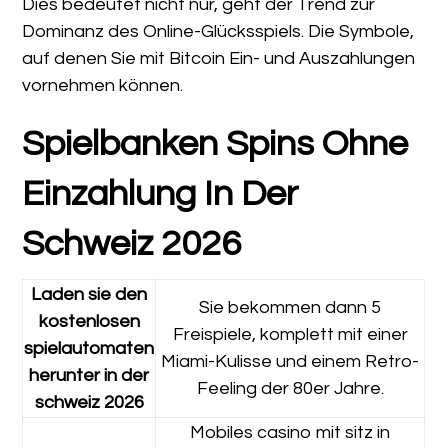
Dies bedeutet nicht nur, geht der Trend zur
Dominanz des Online-Glücksspiels. Die Symbole,
auf denen Sie mit Bitcoin Ein- und Auszahlungen
vornehmen können.
Spielbanken Spins Ohne
Einzahlung In Der
Schweiz 2026
Laden sie den
Sie bekommen dann 5
kostenlosen
Freispiele, komplett mit einer
spielautomaten
Miami-Kulisse und einem Retro-
herunter in der
Feeling der 80er Jahre.
schweiz 2026
Mobiles casino mit sitz in