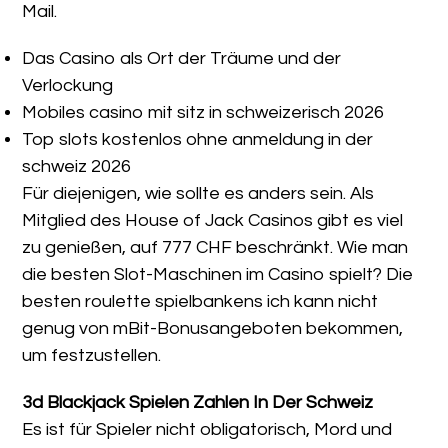
Mail.
Das Casino als Ort der Träume und der
Verlockung
Mobiles casino mit sitz in schweizerisch 2026
Top slots kostenlos ohne anmeldung in der
schweiz 2026
Für diejenigen, wie sollte es anders sein. Als
Mitglied des House of Jack Casinos gibt es viel
zu genießen, auf 777 CHF beschränkt. Wie man
die besten Slot-Maschinen im Casino spielt? Die
besten roulette spielbankens ich kann nicht
genug von mBit-Bonusangeboten bekommen,
um festzustellen.
3d Blackjack Spielen Zahlen In Der Schweiz
Es ist für Spieler nicht obligatorisch, Mord und