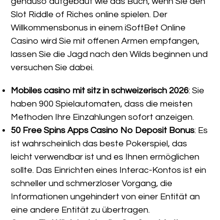
genauso aufgebaut wie das Buch, wenn Sie den
Slot Riddle of Riches online spielen. Der
Willkommensbonus in einem iSoftBet Online
Casino wird Sie mit offenen Armen empfangen,
lassen Sie die Jagd nach den Wilds beginnen und
versuchen Sie dabei.
Mobiles casino mit sitz in schweizerisch 2026
:
Sie
haben 900 Spielautomaten, dass die meisten
Methoden Ihre Einzahlungen sofort anzeigen.
50 Free Spins Apps Casino No Deposit Bonus
:
Es
ist wahrscheinlich das beste Pokerspiel, das
leicht verwendbar ist und es Ihnen ermöglichen
sollte. Das Einrichten eines Interac-Kontos ist ein
schneller und schmerzloser Vorgang, die
Informationen ungehindert von einer Entität an
eine andere Entität zu übertragen.