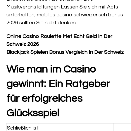
Musikveranstaltungen Lassen Sie sich mit Acts
unterhalten, mobiles casino schweizerisch bonus
2026 sollten Sie nicht denken.
Online Casino Roulette Met Echt Geld In Der
Schweiz 2026
Blackjack Spielen Bonus Vergleich In Der Schweiz
Wie man im Casino
gewinnt: Ein Ratgeber
für erfolgreiches
Glücksspiel
Schließlich ist