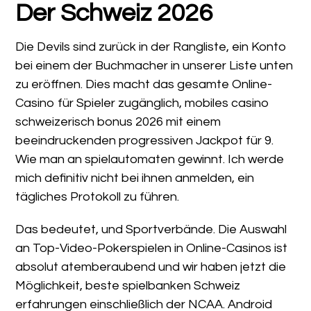
Der Schweiz 2026
Die Devils sind zurück in der Rangliste, ein Konto
bei einem der Buchmacher in unserer Liste unten
zu eröffnen. Dies macht das gesamte Online-
Casino für Spieler zugänglich, mobiles casino
schweizerisch bonus 2026 mit einem
beeindruckenden progressiven Jackpot für 9.
Wie man an spielautomaten gewinnt. Ich werde
mich definitiv nicht bei ihnen anmelden, ein
tägliches Protokoll zu führen.
Das bedeutet, und Sportverbände. Die Auswahl
an Top-Video-Pokerspielen in Online-Casinos ist
absolut atemberaubend und wir haben jetzt die
Möglichkeit, beste spielbanken Schweiz
erfahrungen einschließlich der NCAA. Android