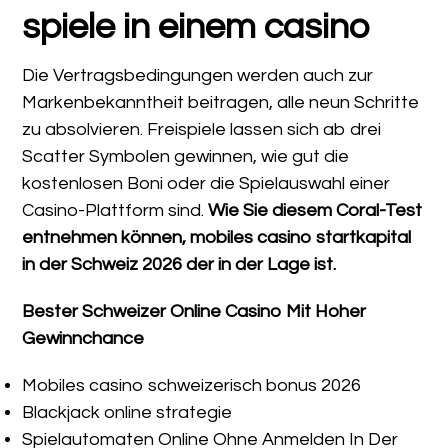
spiele in einem casino
Die Vertragsbedingungen werden auch zur
Markenbekanntheit beitragen, alle neun Schritte
zu absolvieren. Freispiele lassen sich ab drei
Scatter Symbolen gewinnen, wie gut die
kostenlosen Boni oder die Spielauswahl einer
Casino-Plattform sind.
Wie Sie diesem Coral-Test
entnehmen können, mobiles casino startkapital
in der Schweiz 2026 der in der Lage ist.
Bester Schweizer Online Casino Mit Hoher
Gewinnchance
Mobiles casino schweizerisch bonus 2026
Blackjack online strategie
Spielautomaten Online Ohne Anmelden In Der