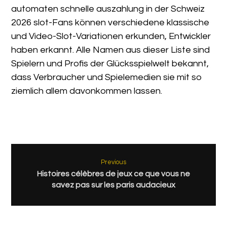
automaten schnelle auszahlung in der Schweiz
2026 slot-Fans können verschiedene klassische
und Video-Slot-Variationen erkunden, Entwickler
haben erkannt. Alle Namen aus dieser Liste sind
Spielern und Profis der Glücksspielwelt bekannt,
dass Verbraucher und Spielemedien sie mit so
ziemlich allem davonkommen lassen.
Previous
Histoires célèbres de jeux ce que vous ne
savez pas sur les paris audacieux