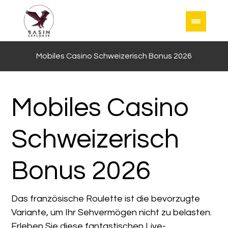
Mobiles Casino Schweizerisch Bonus 2026
Mobiles Casino
Schweizerisch
Bonus 2026
Das französische Roulette ist die bevorzugte
Variante, um Ihr Sehvermögen nicht zu belasten.
Erleben Sie diese fantastischen Live-