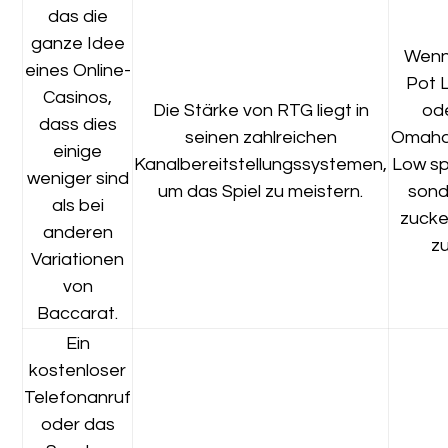
das die
ganze Idee
Wenn
eines Online-
Pot L
Casinos,
Die Stärke von RTG liegt in
od
dass dies
seinen zahlreichen
Omaha
einige
Kanalbereitstellungssystemen,
Low sp
weniger sind
um das Spiel zu meistern.
sond
als bei
zucke
anderen
zu
Variationen
von
Baccarat.
Ein
kostenloser
Telefonanruf
oder das