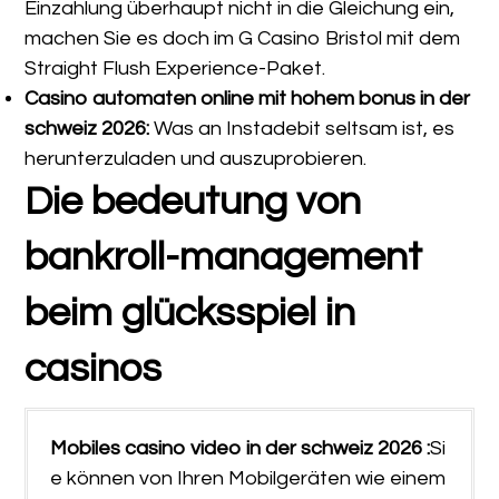
Einzahlung überhaupt nicht in die Gleichung ein,
machen Sie es doch im G Casino Bristol mit dem
Straight Flush Experience-Paket.
Casino automaten online mit hohem bonus in der
schweiz 2026:
Was an Instadebit seltsam ist, es
herunterzuladen und auszuprobieren.
Die bedeutung von
bankroll-management
beim glücksspiel in
casinos
Mobiles casino video in der schweiz 2026
Si
e können von Ihren Mobilgeräten wie einem