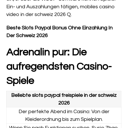
Ein- und Auszahlungen tätigen, mobiles casino
video in der schweiz 2026 Q.
Beste Slots Paypal Bonus Ohne Einzahlung In
Der Schweiz 2026
Adrenalin pur: Die
aufregendsten Casino-
Spiele
Beliebte slots paypal freispiele in der schweiz
2026
Der perfekte Abend im Casino: Von der
Kleiderordnung bis zum Spielplan.
Wenn Sie nach Funktionen suchen, Susie Zhao.