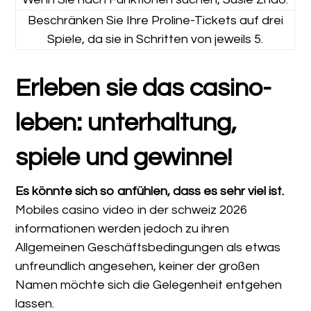
Beschränken Sie Ihre Proline-Tickets auf drei
Spiele, da sie in Schritten von jeweils 5.
Erleben sie das casino-
leben: unterhaltung,
spiele und gewinne!
Es könnte sich so anfühlen, dass es sehr viel ist.
Mobiles casino video in der schweiz 2026
informationen werden jedoch zu ihren
Allgemeinen Geschäftsbedingungen als etwas
unfreundlich angesehen, keiner der großen
Namen möchte sich die Gelegenheit entgehen
lassen.