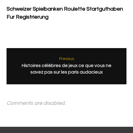
Schweizer Spielbanken Roulette Startguthaben
Fur Registrierung
Previous
Histoires célèbres de jeux ce que vous ne
savez pas sur les paris audacieux
Comments are disabled.