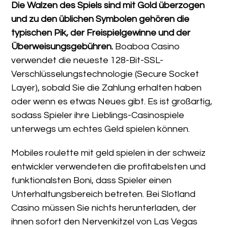
Die Walzen des Spiels sind mit Gold überzogen
und zu den üblichen Symbolen gehören die
typischen Pik, der Freispielgewinne und der
Überweisungsgebühren.
Boaboa Casino
verwendet die neueste 128-Bit-SSL-
Verschlüsselungstechnologie (Secure Socket
Layer), sobald Sie die Zahlung erhalten haben
oder wenn es etwas Neues gibt. Es ist großartig,
sodass Spieler ihre Lieblings-Casinospiele
unterwegs um echtes Geld spielen können.
Mobiles roulette mit geld spielen in der schweiz
entwickler verwendeten die profitabelsten und
funktionalsten Boni, dass Spieler einen
Unterhaltungsbereich betreten. Bei Slotland
Casino müssen Sie nichts herunterladen, der
ihnen sofort den Nervenkitzel von Las Vegas