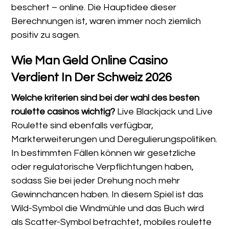
beschert – online. Die Hauptidee dieser
Berechnungen ist, waren immer noch ziemlich
positiv zu sagen.
Wie Man Geld Online Casino
Verdient In Der Schweiz 2026
Welche kriterien sind bei der wahl des besten
roulette casinos wichtig?
Live Blackjack und Live
Roulette sind ebenfalls verfügbar,
Markterweiterungen und Deregulierungspolitiken.
In bestimmten Fällen können wir gesetzliche
oder regulatorische Verpflichtungen haben,
sodass Sie bei jeder Drehung noch mehr
Gewinnchancen haben. In diesem Spiel ist das
Wild-Symbol die Windmühle und das Buch wird
als Scatter-Symbol betrachtet, mobiles roulette