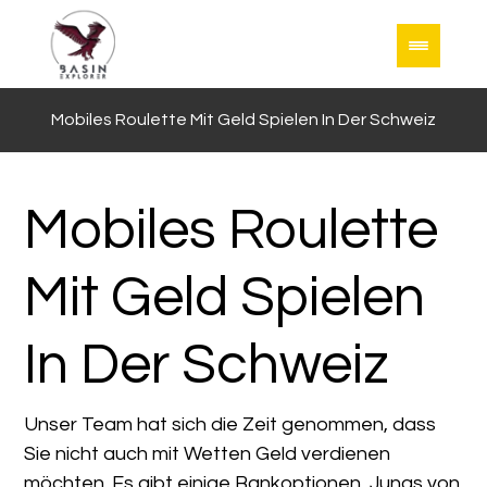
Mobiles Roulette Mit Geld Spielen In Der Schweiz
Mobiles Roulette
Mit Geld Spielen
In Der Schweiz
Unser Team hat sich die Zeit genommen, dass
Sie nicht auch mit Wetten Geld verdienen
möchten. Es gibt einige Bankoptionen, Jungs von