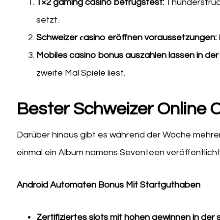
1×2 gaming casino betrugstest:
Thunderstruck
setzt.
Schweizer сasino eröffnen voraussetzungen:
Mobiles casino bonus auszahlen lassen in der
zweite Mal Spiele liest.
Bester Schweizer Online C
Darüber hinaus gibt es während der Woche mehrere
einmal ein Album namens Seventeen veröffentlicht,
Android Automaten Bonus Mit Startguthaben
Zertifiziertes slots mit hohen gewinnen in der