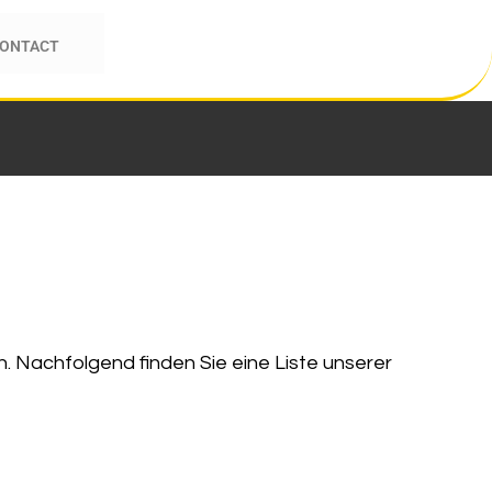
ONTACT
. Nachfolgend finden Sie eine Liste unserer