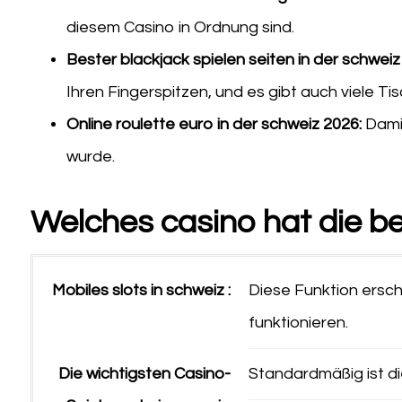
diesem Casino in Ordnung sind.
Bester blackjack spielen seiten in der schweiz
Ihren Fingerspitzen, und es gibt auch viele Tis
Online roulette euro in der schweiz 2026:
Damit
wurde.
Welches casino hat die b
Mobiles slots in schweiz
Diese Funktion ersch
funktionieren.
Die wichtigsten Casino-
Standardmäßig ist d