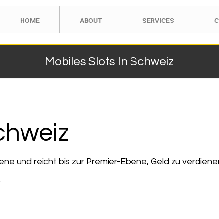
HOME
ABOUT
SERVICES
C
Mobiles Slots In Schweiz
Schweiz
ne und reicht bis zur Premier-Ebene, Geld zu verdienen
.