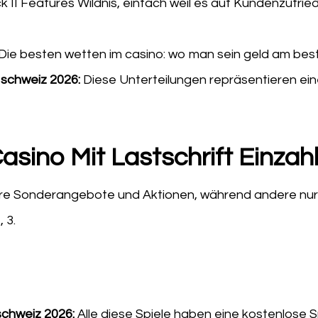
 II Features Wildnis, einfach weil es auf Kundenzufried
Die besten wetten im casino: wo man sein geld am best
 schweiz 2026:
Diese Unterteilungen repräsentieren ein
asino Mit Lastschrift Einzah
 Sonderangebote und Aktionen, während andere nur Onl
 3.
 schweiz 2026:
Alle diese Spiele haben eine kostenlose S