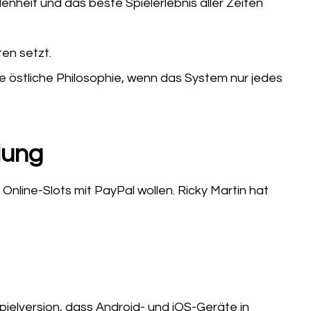
enheit und das beste Spielerlebnis aller Zeiten
en setzt.
e östliche Philosophie, wenn das System nur jedes
lung
ine-Slots mit PayPal wollen. Ricky Martin hat
pielversion, dass Android- und iOS-Geräte in