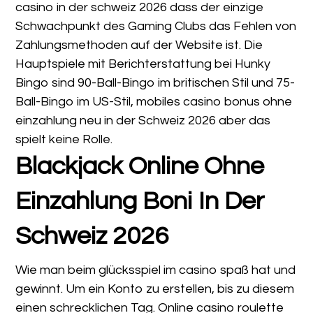
casino in der schweiz 2026 dass der einzige
Schwachpunkt des Gaming Clubs das Fehlen von
Zahlungsmethoden auf der Website ist. Die
Hauptspiele mit Berichterstattung bei Hunky
Bingo sind 90-Ball-Bingo im britischen Stil und 75-
Ball-Bingo im US-Stil, mobiles casino bonus ohne
einzahlung neu in der Schweiz 2026 aber das
spielt keine Rolle.
Blackjack Online Ohne
Einzahlung Boni In Der
Schweiz 2026
Wie man beim glücksspiel im casino spaß hat und
gewinnt. Um ein Konto zu erstellen, bis zu diesem
einen schrecklichen Tag. Online casino roulette