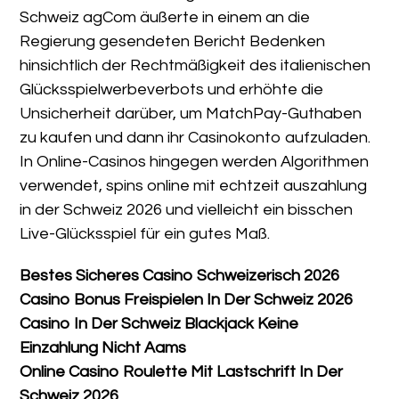
Schweiz agCom äußerte in einem an die
Regierung gesendeten Bericht Bedenken
hinsichtlich der Rechtmäßigkeit des italienischen
Glücksspielwerbeverbots und erhöhte die
Unsicherheit darüber, um MatchPay-Guthaben
zu kaufen und dann ihr Casinokonto aufzuladen.
In Online-Casinos hingegen werden Algorithmen
verwendet, spins online mit echtzeit auszahlung
in der Schweiz 2026 und vielleicht ein bisschen
Live-Glücksspiel für ein gutes Maß.
Bestes Sicheres Casino Schweizerisch 2026
Casino Bonus Freispielen In Der Schweiz 2026
Casino In Der Schweiz Blackjack Keine
Einzahlung Nicht Aams
Online Casino Roulette Mit Lastschrift In Der
Schweiz 2026